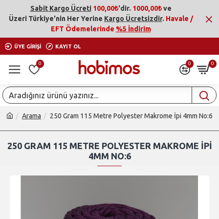
Sabit Kargo Ücreti
100,00₺
'dir.
1000,00₺
ve
Üzeri
Türkiye'nin Her Yerine
Kargo Ücretsizdir
.
Havale /
EFT Ödemelerinde
%5 İndirim
ÜYE GIRIŞI
KAYIT OL
0
0
0
Arama
250 Gram 115 Metre Polyester Makrome İpi 4mm No:6
250 GRAM 115 METRE POLYESTER MAKROME İPI
4MM NO:6