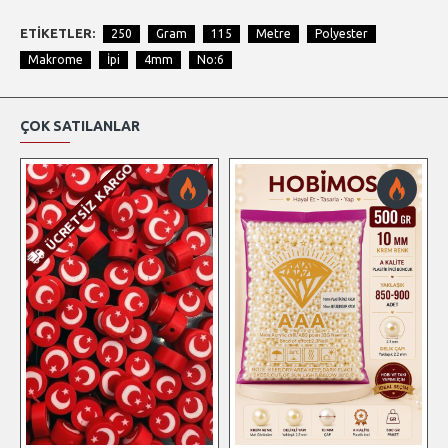
ETIKETLER:
250
Gram
115
Metre
Polyester
Makrome
İpi
4mm
No:6
ÇOK SATILANLAR
ÜCRETSIZ KARGO