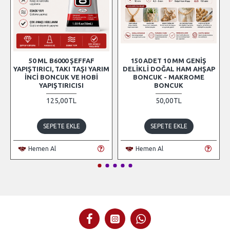
50 ML B6000 ŞEFFAF
150 ADET 10 MM GENIŞ
YAPIŞTIRICI, TAKI TAŞI YARIM
DELIKLI DOĞAL HAM AHŞAP
İNCI BONCUK VE HOBI
BONCUK - MAKROME
YAPIŞTIRICISI
BONCUK
125,00TL
50,00TL
SEPETE EKLE
SEPETE EKLE
Hemen Al
Hemen Al