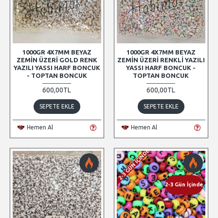
1000GR 4X7MM BEYAZ
1000GR 4X7MM BEYAZ
ZEMIN ÜZERI GOLD RENK
ZEMIN ÜZERI RENKLI YAZILI
YAZILI YASSI HARF BONCUK
YASSI HARF BONCUK -
- TOPTAN BONCUK
TOPTAN BONCUK
600,00TL
600,00TL
SEPETE EKLE
SEPETE EKLE
Hemen Al
Hemen Al
2-3 GÜN İÇINDE
2-3 Gün İçinde