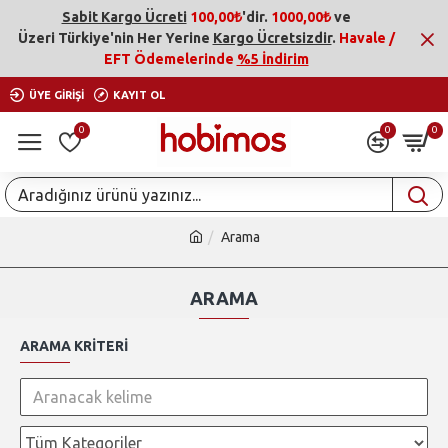
Sabit Kargo Ücreti
100,00₺
'dir.
1000,00₺
ve
Üzeri
Türkiye'nin Her Yerine
Kargo Ücretsizdir
.
Havale /
EFT Ödemelerinde
%5 İndirim
ÜYE GIRIŞI
KAYIT OL
0
0
0
Arama
ARAMA
ARAMA KRITERI