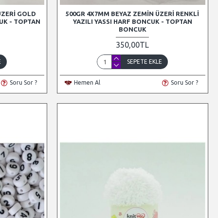
ÜZERI GOLD
500GR 4X7MM BEYAZ ZEMIN ÜZERI RENKLI
CUK - TOPTAN
YAZILI YASSI HARF BONCUK - TOPTAN
BONCUK
350,00TL
E
SEPETE EKLE
Soru Sor ?
Hemen Al
Soru Sor ?