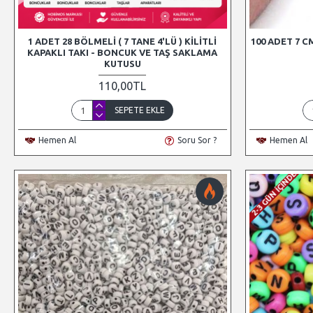
1 ADET 28 BÖLMELI ( 7 TANE 4'LÜ ) KILITLI
100 ADET 7 C
KAPAKLI TAKI - BONCUK VE TAŞ SAKLAMA
KUTUSU
110,00TL
SEPETE EKLE
Hemen Al
Soru Sor ?
Hemen Al
2-3 GÜN İÇINDE