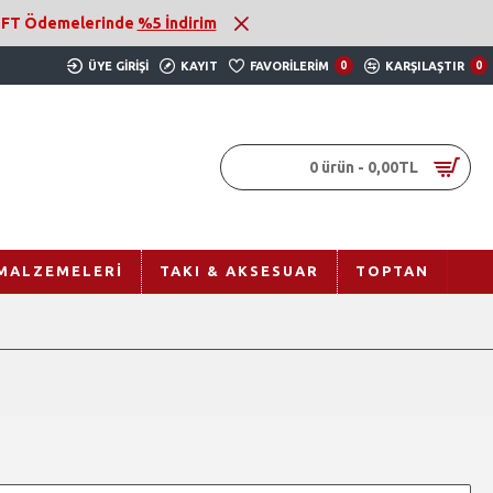
 EFT Ödemelerinde
%5 İndirim
ÜYE GIRIŞI
KAYIT
FAVORILERIM
0
KARŞILAŞTIR
0
0 ürün - 0,00TL
MALZEMELERI
TAKI & AKSESUAR
TOPTAN