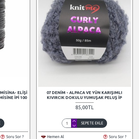
MISINA- ELIŞI
07 DENIM - ALPACA VE YÜN KARIŞIMLI
ISINE İPI 100
KIVIRCIK DOKULU YUMUŞAK PELUŞ İP
85,00TL
E
SEPETE EKLE
Soru Sor ?
Hemen Al
Soru Sor ?