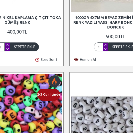
M NIKEL KAPLAMA ÇIT ÇIT TOKA
1000GR 4X7MM BEYAZ ZEMIN 
GÜMÜŞ RENK
RENK YAZILI YASSI HARF BON
BONCUK
400,00TL
600,00TL
SEPETE EKLE
SEPETE EKL
Soru Sor ?
Hemen Al
2-3 Gün İçinde