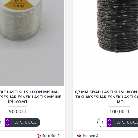
FAF LASTIKLI SILIKON MISINA-
0,7 MM SIYAH LASTIKLI SILIKON 
AKSESUAR ESNEK LASTIK MISINE
TAKI AKSESUAR ESNEK LASTIK M
İPI 100 MT
MT
90,00TL
100,00TL
SEPETE EKLE
SEPETE EKL
Soru Sor ?
Hemen Al