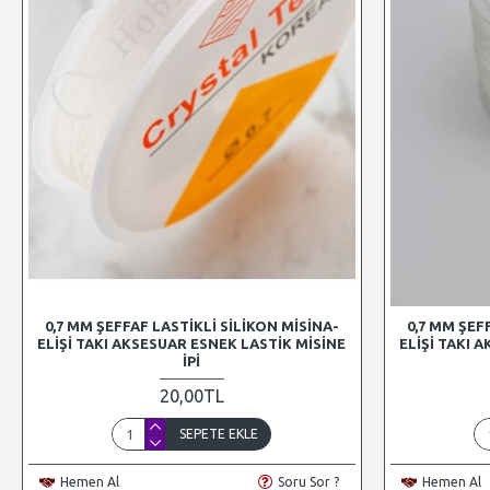
0,7 MM ŞEFFAF LASTIKLI SILIKON MISINA-
0,7 MM ŞEF
ELIŞI TAKI AKSESUAR ESNEK LASTIK MISINE
ELIŞI TAKI 
İPI
20,00TL
SEPETE EKLE
Hemen Al
Soru Sor ?
Hemen Al