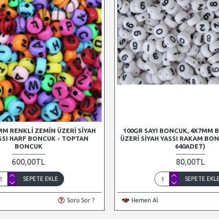
MM RENKLI ZEMIN ÜZERI SIYAH
100GR SAYI BONCUK, 4X7MM 
ASSI HARF BONCUK - TOPTAN
ÜZERI SIYAH YASSI RAKAM BON
BONCUK
640ADET)
600,00TL
80,00TL
SEPETE EKLE
SEPETE EKL
Soru Sor ?
Hemen Al