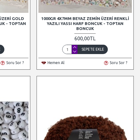
ÜZERI GOLD
1000GR 4X7MM BEYAZ ZEMIN ÜZERI RENKLI
CUK - TOPTAN
YAZILI YASSI HARF BONCUK - TOPTAN
BONCUK
600,00TL
E
SEPETE EKLE
Soru Sor ?
Hemen Al
Soru Sor ?