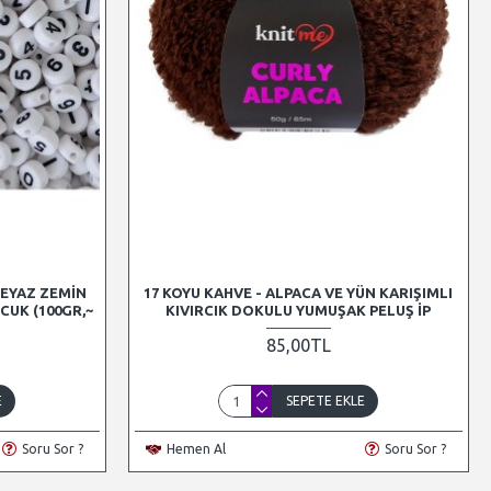
BEYAZ ZEMIN
17 KOYU KAHVE - ALPACA VE YÜN KARIŞIMLI
CUK (100GR,~
KIVIRCIK DOKULU YUMUŞAK PELUŞ İP
85,00TL
E
SEPETE EKLE
Soru Sor ?
Hemen Al
Soru Sor ?