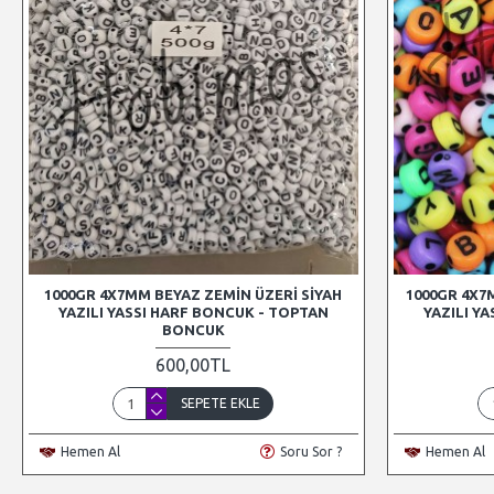
1000GR 4X7MM BEYAZ ZEMIN ÜZERI SIYAH
1000GR 4X7
YAZILI YASSI HARF BONCUK - TOPTAN
YAZILI Y
BONCUK
600,00TL
SEPETE EKLE
Hemen Al
Soru Sor ?
Hemen Al