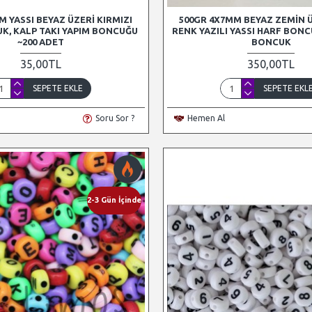
M YASSI BEYAZ ÜZERI KIRMIZI
500GR 4X7MM BEYAZ ZEMIN 
K, KALP TAKI YAPIM BONCUĞU
RENK YAZILI YASSI HARF BON
~200 ADET
BONCUK
35,00TL
350,00TL
SEPETE EKLE
SEPETE EKL
Soru Sor ?
Hemen Al
2-3 Gün İçinde