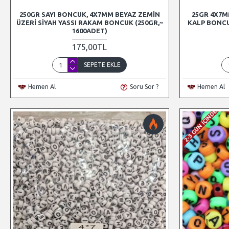
250GR SAYI BONCUK, 4X7MM BEYAZ ZEMIN
25GR 4X7M
ÜZERI SIYAH YASSI RAKAM BONCUK (250GR,~
KALP BONCU
1600ADET)
175,00TL
SEPETE EKLE
Hemen Al
Soru Sor ?
Hemen Al
2-3 GÜN İÇINDE