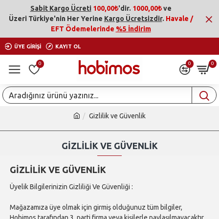
Sabit Kargo Ücreti
100,00₺
'dir.
1000,00₺
ve
Üzeri
Türkiye'nin Her Yerine
Kargo Ücretsizdir
.
Havale /
EFT Ödemelerinde
%5 İndirim
ÜYE GIRIŞI
KAYIT OL
0
0
0
Gizlilik ve Güvenlik
GIZLILIK VE GÜVENLIK
GIZLILIK VE GÜVENLIK
Üyelik Bilgilerinizin Gizliliği Ve Güvenliği :
Mağazamıza üye olmak için girmiş olduğunuz tüm bilgiler,
Hobimos tarafından 3. parti firma veya kişilerle paylaşılmayacaktır.