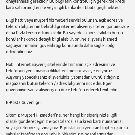
onaylanması gereklidir. Bu bilgilerin kontrolü için gerekirse kredi
kartı sahibi müşteri ile veya ilgili banka ile irtibata geçilmektedir.
Bilgi hattı veya müşteri hizmetleri servisi bulunan, açık adres ve
telefon bilgilerinin belirtildiği internet alışveriş siteleri günümüzde
daha fazla tercih edilmektedir. Bu sayede aklınıza takılan bütün
konular hakkında detaylı bilgi alabilir, online alışveriş hizmeti
sağlayan firmanın güvenilirliği konusunda daha sağlıklı bilgi
edinebilirsiniz.
Not : İnternet alışveriş sitelerinde firmanın açık adresinin ve
telefonun yer almasına dikkat edilmesini tavsiye ediyoruz.
Alışveriş yapacaksanız alışverişinizi yapmadan ürünü aldığınız
mağazanın bütün telefon / adres bilgilerini not edin. Eğer
güvenmiyorsanız alışverişten önce telefon ederek teyit edin.
E-Posta Güvenliği :
Sitemiz Müşteri Hizmetleri’ne, her hangi bir siparişinizle ilgili
olarak göndereceğiniz e-postalarda, asla kredi kartı numaranızı
veya şifrelerinizi yazmayınız. E-postalarda yer alan bilgiler üçüncü
şahıslar tarafından görülebilir. Şirketimiz e-postalarınızdan