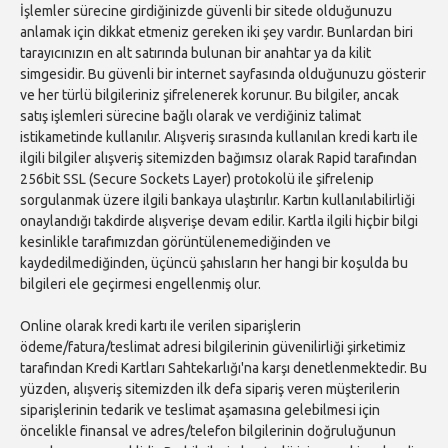
İşlemler sürecine girdiğinizde güvenli bir sitede olduğunuzu
anlamak için dikkat etmeniz gereken iki şey vardır. Bunlardan biri
tarayıcınızın en alt satırında bulunan bir anahtar ya da kilit
simgesidir. Bu güvenli bir internet sayfasında olduğunuzu gösterir
ve her türlü bilgileriniz şifrelenerek korunur. Bu bilgiler, ancak
satış işlemleri sürecine bağlı olarak ve verdiğiniz talimat
istikametinde kullanılır. Alışveriş sırasında kullanılan kredi kartı ile
ilgili bilgiler alışveriş sitemizden bağımsız olarak Rapid tarafından
256bit SSL (Secure Sockets Layer) protokolü ile şifrelenip
sorgulanmak üzere ilgili bankaya ulaştırılır. Kartın kullanılabilirliği
onaylandığı takdirde alışverişe devam edilir. Kartla ilgili hiçbir bilgi
kesinlikle tarafımızdan görüntülenemediğinden ve
kaydedilmediğinden, üçüncü şahısların her hangi bir koşulda bu
bilgileri ele geçirmesi engellenmiş olur.
Online olarak kredi kartı ile verilen siparişlerin
ödeme/fatura/teslimat adresi bilgilerinin güvenilirliği şirketimiz
tarafından Kredi Kartları Sahtekarlığı'na karşı denetlenmektedir. Bu
yüzden, alışveriş sitemizden ilk defa sipariş veren müşterilerin
siparişlerinin tedarik ve teslimat aşamasına gelebilmesi için
öncelikle finansal ve adres/telefon bilgilerinin doğruluğunun