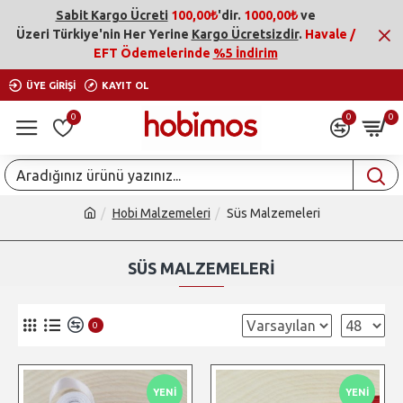
Sabit Kargo Ücreti
100,00₺
'dir.
1000,00₺
ve
Üzeri
Türkiye'nin Her Yerine
Kargo Ücretsizdir
.
Havale /
EFT Ödemelerinde
%5 İndirim
ÜYE GIRIŞI
KAYIT OL
0
0
0
Hobi Malzemeleri
Süs Malzemeleri
SÜS MALZEMELERI
0
YENI
YENI