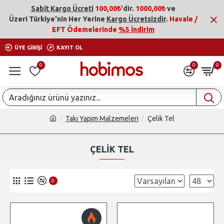
Sabit Kargo Ücreti
100,00₺
'dir.
1000,00₺
ve
Üzeri
Türkiye'nin Her Yerine
Kargo Ücretsizdir
.
Havale /
EFT Ödemelerinde
%5 İndirim
ÜYE GIRIŞI
KAYIT OL
0
0
0
Takı Yapım Malzemeleri
Çelik Tel
ÇELIK TEL
0