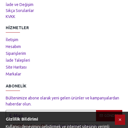
İade ve Değişim
Sıkça Sorulanlar
KVKK
HIZMETLER
İletişim
Hesabım
Siparişlerim
İade Talepleri
Site Haritası
Markalar
ABONELIK
Bültenimize abone olarak yeni gelen ürünler ve kampanyalardan
haberdar olun.
GÖNDER
Gizlilik Bildirimi
Gizlilik ve Güvenlik
'ni okudum ve kabul ediyorum.
Kullanıcı deneyimini geliştirmek ve internet sitesinin verimli