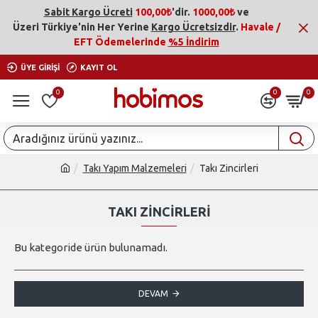
Sabit Kargo Ücreti
100,00₺
'dir.
1000,00₺
ve
Üzeri
Türkiye'nin Her Yerine
Kargo Ücretsizdir
.
Havale /
EFT Ödemelerinde
%5 İndirim
ÜYE GIRIŞI
KAYIT OL
0
0
0
Takı Yapım Malzemeleri
Takı Zincirleri
TAKI ZINCIRLERI
Bu kategoride ürün bulunamadı.
DEVAM