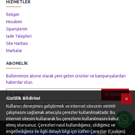
HIZMETLER
İletişim
Hesabım
Siparişlerim
İade Talepleri
Site Haritası
Markalar
ABONELIK
Bültenimize abone olarak yeni gelen ürünler ve kampanyalardan
haberdar olun.
GÖNDER
Gizlilik Bildirimi
Gizlilik ve Güvenlik
'ni okudum ve kabul ediyorum.
Kullanıcı deneyimini geliştirmek ve internet sitesinin verimli
çalışmasını sağlamak amacıyla çerezler kullanılmaktadır. Bu
internet sitesini kullanarak bu çerezlerin kullanılmasını kabul
Tek Tıkla Ödeme Kolaylığı
etmiş olursunuz. Çerezleri nasıl kullandığımız, sildiğimiz ve
Copyright © 2020, Hobimos, Tüm Hakları Saklıdır
7/24 Canlı Destek
engellediğimiz ile ilgili detaylı bilgi için lütfen Çerezler (Cookies)