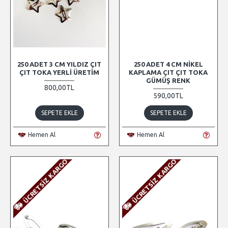
250 ADET 3 CM YILDIZ ÇIT
250 ADET 4 CM NIKEL
ÇIT TOKA YERLI ÜRETIM
KAPLAMA ÇIT ÇIT TOKA
GÜMÜŞ RENK
800,00TL
590,00TL
SEPETE EKLE
SEPETE EKLE
Hemen Al
Hemen Al
ÜCRETSIZ KARGO
ÜCRETSIZ KARGO