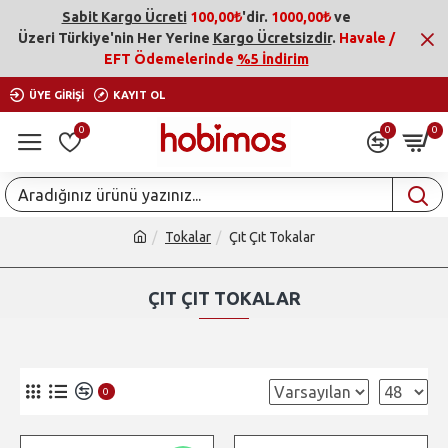
Sabit Kargo Ücreti
100,00₺
'dir.
1000,00₺
ve
Üzeri
Türkiye'nin Her Yerine
Kargo Ücretsizdir
.
Havale /
EFT Ödemelerinde
%5 İndirim
ÜYE GIRIŞI
KAYIT OL
0
0
0
Tokalar
Çıt Çıt Tokalar
ÇIT ÇIT TOKALAR
0