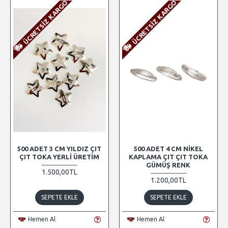
ÜCRETSIZ KARGO
ÜCRETSIZ KARGO
500 ADET 3 CM YILDIZ ÇIT
500 ADET 4 CM NIKEL
ÇIT TOKA YERLI ÜRETIM
KAPLAMA ÇIT ÇIT TOKA
GÜMÜŞ RENK
1.500,00TL
1.200,00TL
SEPETE EKLE
SEPETE EKLE
Hemen Al
Hemen Al