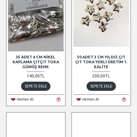
35 ADET 6 CM NIKEL
50 ADET 3 CM YILDIZ ÇIT
KAPLAMA ÇITÇIT TOKA
ÇIT TOKA YERLI ÜRETIM 1.
GÜMÜŞ RENK
KALITE
140,00TL
200,00TL
SEPETE EKLE
SEPETE EKLE
Hemen Al
Hemen Al