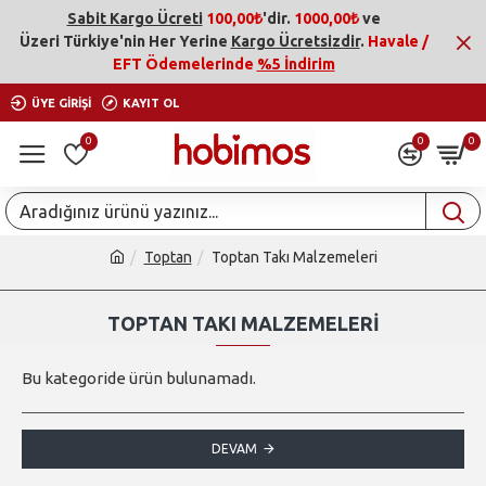
Sabit Kargo Ücreti
100,00₺
'dir.
1000,00₺
ve
Üzeri
Türkiye'nin Her Yerine
Kargo Ücretsizdir
.
Havale /
EFT Ödemelerinde
%5 İndirim
ÜYE GIRIŞI
KAYIT OL
0
0
0
Toptan
Toptan Takı Malzemeleri
TOPTAN TAKI MALZEMELERI
Bu kategoride ürün bulunamadı.
DEVAM