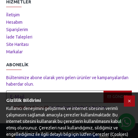
HIZMETLER
İletişim
Hesabım
Siparişlerim
İade Talepleri
Site Haritası
Markalar
ABONELIK
Bültenimize abone olarak yeni gelen ürünler ve kampanyalardan
haberdar olun.
GÖNDER
Gizlilik Bildirimi
Gizlilik ve Güvenlik
'ni okudum ve kabul ediyorum.
Kullanıcı deneyimini geliştirmek ve internet sitesinin verimli
çalışmasını sağlamak amacıyla çerezler kullanılmaktadır. Bu
internet sitesini kullanarak bu çerezlerin kullanılmasını kabul
Tek Tıkla Ödeme Kolaylığı
etmiş olursunuz. Çerezleri nasıl kullandığımız, sildiğimiz ve
Copyright © 2020, Hobimos, Tüm Hakları Saklıdır
7/24 Canlı Destek
engellediğimiz ile ilgili detaylı bilgi için lütfen Çerezler (Cookies)