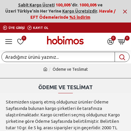
Sabit Kargo Ücreti
100,00₺
'dir.
1000,00₺
ve
Üzeri
Türkiye'nin Her Yerine
Kargo Ücretsizdir
.
Havale /
EFT Ödemelerinde
%5 İndirim
ÜYE GIRIŞI
KAYIT OL
0
0
0
Ödeme ve Teslimat
ÖDEME VE TESLIMAT
Sitemizden sipariş etmiş olduğunuz ürünler Ödeme
Sayfasında bulunan kargo şirketleri ile tarafınıza
ulaştırılmaktadır. Kargo ücretleri seçmiş olduğunuz Kargo
şirketine göre Ödeme Sayfasında belirtilmiştir. Belirtilen
tutar 10 gr. ile 5 kg. arası siparişler için geçerlidir. 2000 TL