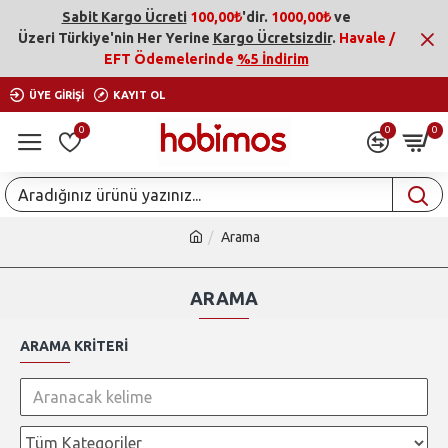
Sabit Kargo Ücreti
100,00₺
'dir.
1000,00₺
ve
Üzeri
Türkiye'nin Her Yerine
Kargo Ücretsizdir
.
Havale /
EFT Ödemelerinde
%5 İndirim
ÜYE GIRIŞI
KAYIT OL
0
0
0
Arama
ARAMA
ARAMA KRITERI