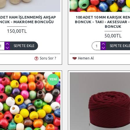
 ADET HAM İŞLENMEMIŞ AHŞAP
100 ADET 10 MM KARIŞIK RE
NCUK - MAKROME BONCUĞU
BONCUK - TAKI - AKSESUAR
BONCUK
150,00TL
50,00TL
SEPETE EKLE
SEPETE EKL
Soru Sor ?
Hemen Al
YENI