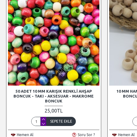
50 ADET 10 MM KARIŞIK RENKLI AHŞAP
10 MM HA
BONCUK - TAKI - AKSESUAR - MAKROME
BONCU
BONCUK
25,00TL
SEPETE EKLE
Hemen Al
Soru Sor ?
Hemen Al