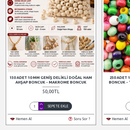
150 ADET 10 MM GENIŞ DELIKLI DOĞAL HAM
250 ADET 
AHŞAP BONCUK - MAKROME BONCUK
BONCUK - 
50,00TL
SEPETE EKLE
Hemen Al
Soru Sor ?
Hemen Al