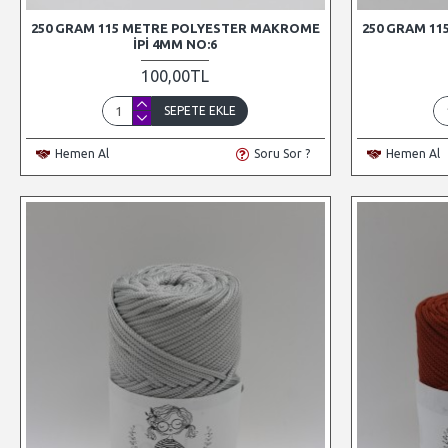
250 GRAM 115 METRE POLYESTER MAKROME
250 GRAM 1
İPI 4MM NO:6
100,00TL
SEPETE EKLE
Hemen Al
Soru Sor ?
Hemen Al