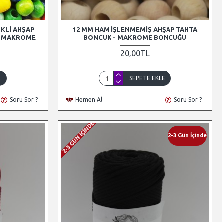
NKLI AHŞAP
12 MM HAM İŞLENMEMIŞ AHŞAP TAHTA
 - MAKROME
BONCUK - MAKROME BONCUĞU
20,00TL
E
SEPETE EKLE
Soru Sor ?
Hemen Al
Soru Sor ?
2-3 GÜN İÇINDE
2-3 Gün İçinde