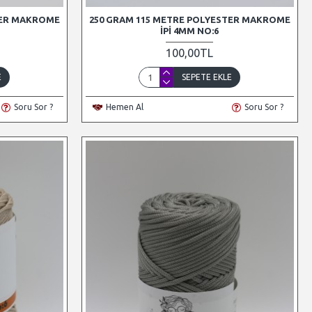
TER MAKROME
250 GRAM 115 METRE POLYESTER MAKROME
İPI 4MM NO:6
100,00TL
E
SEPETE EKLE
Soru Sor ?
Hemen Al
Soru Sor ?