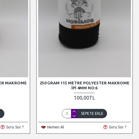
TER MAKROME
250 GRAM 115 METRE POLYESTER MAKROME
İPI 4MM NO:6
100,00TL
E
SEPETE EKLE
Soru Sor ?
Hemen Al
Soru Sor ?