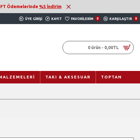
 EFT Ödemelerinde
%5 İndirim
ÜYE GIRIŞI
KAYIT
FAVORILERIM
0
KARŞILAŞTIR
0
0 ürün - 0,00TL
MALZEMELERI
TAKI & AKSESUAR
TOPTAN