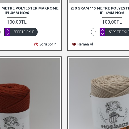
15 METRE POLYESTER MAKROME
250 GRAM 115 METRE POLYES
İPI 4MM NO:6
İPI 4MM NO:6
100,00TL
100,00TL
SEPETE EKLE
SEPETE EKL
Soru Sor ?
Hemen Al