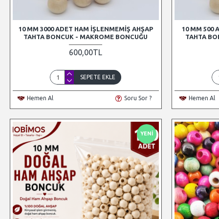
10 MM 3000 ADET HAM İŞLENMEMIŞ AHŞAP
10 MM 500
TAHTA BONCUK - MAKROME BONCUĞU
TAHTA BO
600,00TL
SEPETE EKLE
Hemen Al
Soru Sor ?
Hemen Al
YENI