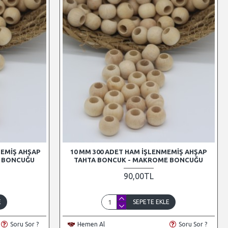
MEMIŞ AHŞAP
10 MM 300 ADET HAM İŞLENMEMIŞ AHŞAP
E BONCUĞU
TAHTA BONCUK - MAKROME BONCUĞU
90,00TL
E
SEPETE EKLE
Soru Sor ?
Hemen Al
Soru Sor ?