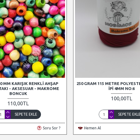
10 MM KARIŞIK RENKLI AHŞAP
250 GRAM 115 METRE POLYES
TAKI - AKSESUAR - MAKROME
İPI 4MM NO:6
BONCUK
100,00TL
110,00TL
SEPETE EKLE
SEPETE EKL
Soru Sor ?
Hemen Al