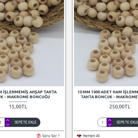
M İŞLENMEMIŞ AHŞAP TAHTA
10 MM 1000 ADET HAM İŞLEN
K - MAKROME BONCUĞU
TAHTA BONCUK - MAKROM
15,00TL
250,00TL
SEPETE EKLE
SEPETE EKL
Soru Sor ?
Hemen Al