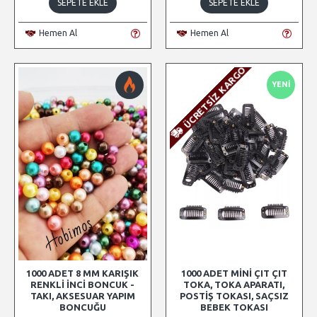
SEPETE EKLE
SEPETE EKLE
Hemen Al
Hemen Al
ÜCRETSIZ KARGO
YENI
1000 ADET 8 MM KARIŞIK
1000 ADET MINI ÇIT ÇIT
RENKLI İNCI BONCUK -
TOKA, TOKA APARATI,
TAKI, AKSESUAR YAPIM
POSTIŞ TOKASI, SAÇSIZ
BONCUĞU
BEBEK TOKASI