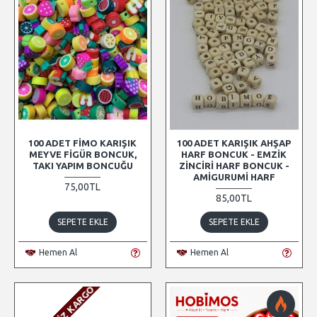
100 ADET FIMO KARIŞIK
100 ADET KARIŞIK AHŞAP
MEYVE FIGÜR BONCUK,
HARF BONCUK - EMZIK
TAKI YAPIM BONCUĞU
ZINCIRI HARF BONCUK -
AMIGURUMI HARF
75,00TL
85,00TL
SEPETE EKLE
SEPETE EKLE
Hemen Al
Hemen Al
ÜCRETSIZ KARGO