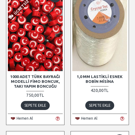
ÜCRETSIZ KARGO
1000 ADET TÜRK BAYRAĞI
1,0 MM LASTIKLI ESNEK
MODELLI FIMO BONCUK,
BOBIN MISINA
TAKI YAPIM BONCUĞU
420,00TL
750,00TL
SEPETE EKLE
SEPETE EKLE
Hemen Al
Hemen Al