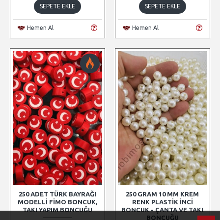
SEPETE EKLE
SEPETE EKLE
Hemen Al
Hemen Al
250 ADET TÜRK BAYRAĞI
250 GRAM 10 MM KREM
MODELLI FIMO BONCUK,
RENK PLASTIK İNCI
TAKI YAPIM BONCUĞU
BONCUK - ÇANTA VE TAKI
BONCUĞU