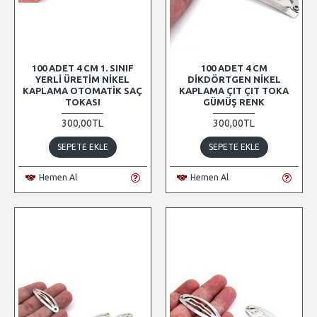
100 ADET 4 CM 1. SINIF
100 ADET 4 CM
YERLI ÜRETIM NIKEL
DIKDÖRTGEN NIKEL
KAPLAMA OTOMATIK SAÇ
KAPLAMA ÇIT ÇIT TOKA
TOKASI
GÜMÜŞ RENK
300,00TL
300,00TL
SEPETE EKLE
SEPETE EKLE
Hemen Al
Hemen Al