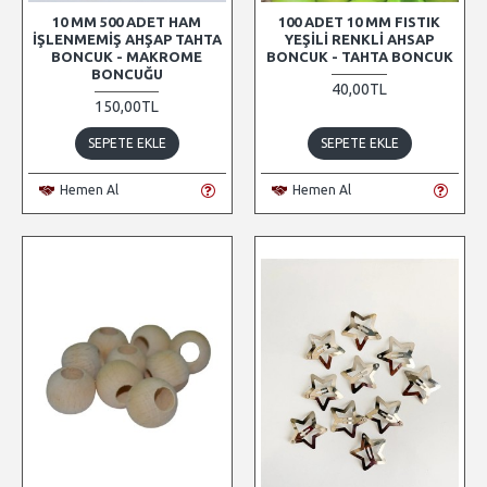
10 MM 500 ADET HAM
100 ADET 10 MM FISTIK
İŞLENMEMIŞ AHŞAP TAHTA
YEŞILI RENKLI AHSAP
BONCUK - MAKROME
BONCUK - TAHTA BONCUK
BONCUĞU
40,00TL
150,00TL
SEPETE EKLE
SEPETE EKLE
Hemen Al
Hemen Al