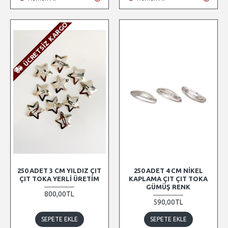
ÜCRETSIZ KARGO
250 ADET 3 CM YILDIZ ÇIT
250 ADET 4 CM NIKEL
ÇIT TOKA YERLI ÜRETIM
KAPLAMA ÇIT ÇIT TOKA
GÜMÜŞ RENK
800,00TL
590,00TL
SEPETE EKLE
SEPETE EKLE