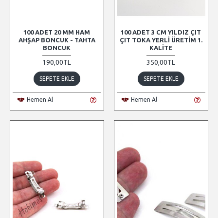
100 ADET 20 MM HAM
100 ADET 3 CM YILDIZ ÇIT
AHŞAP BONCUK - TAHTA
ÇIT TOKA YERLI ÜRETIM 1.
BONCUK
KALITE
190,00TL
350,00TL
SEPETE EKLE
SEPETE EKLE
Hemen Al
Hemen Al