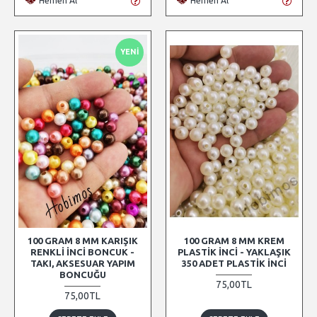
Hemen Al
Hemen Al
YENI
100 GRAM 8 MM KARIŞIK
100 GRAM 8 MM KREM
RENKLI İNCI BONCUK -
PLASTIK İNCI - YAKLAŞIK
TAKI, AKSESUAR YAPIM
350 ADET PLASTIK İNCI
BONCUĞU
75,00TL
75,00TL