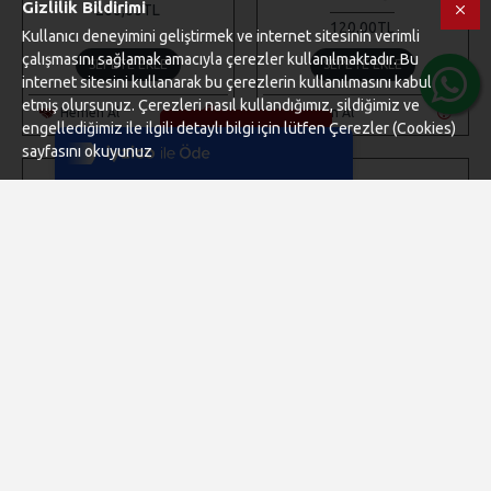
Gizlilik Bildirimi
200,00TL
120,00TL
Kullanıcı deneyimini geliştirmek ve internet sitesinin verimli
çalışmasını sağlamak amacıyla çerezler kullanılmaktadır. Bu
SEPETE EKLE
SEPETE EKLE
internet sitesini kullanarak bu çerezlerin kullanılmasını kabul
Tek Tıkla Ödeme Kolaylığı
etmiş olursunuz. Çerezleri nasıl kullandığımız, sildiğimiz ve
Hemen Al
Hemen Al
7/24 Canlı Destek
engellediğimiz ile ilgili detaylı bilgi için lütfen Çerezler (Cookies)
ÜRÜNLERI FILTRELE
sayfasını okuyunuz
%100 Sorunsuz Alışveriş
Daha Fazla Bilgi
4 ADET ELMA DESENLI
50 ADET 20 MM HAM AHŞAP