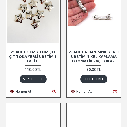
25 ADET 3 CM YILDIZ ÇIT
25 ADET 4 CM 1. SINIF YERLI
ÇIT TOKA YERLI ÜRETIM 1.
ÜRETIM NIKEL KAPLAMA
KALITE
OTOMATIK SAÇ TOKASI
110,00TL
90,00TL
SEPETE EKLE
SEPETE EKLE
Hemen Al
Hemen Al