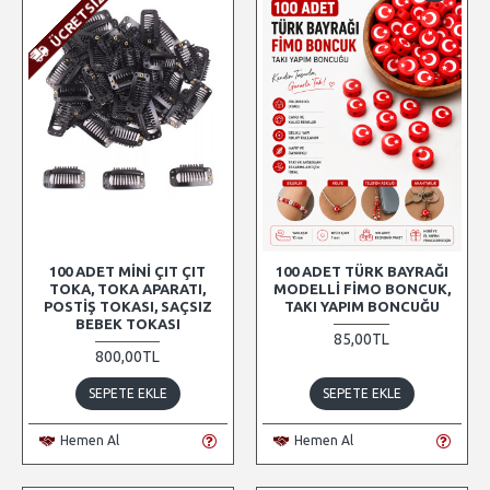
100 ADET MINI ÇIT ÇIT
100 ADET TÜRK BAYRAĞI
TOKA, TOKA APARATI,
MODELLI FIMO BONCUK,
POSTIŞ TOKASI, SAÇSIZ
TAKI YAPIM BONCUĞU
BEBEK TOKASI
85,00TL
800,00TL
SEPETE EKLE
SEPETE EKLE
Hemen Al
Hemen Al