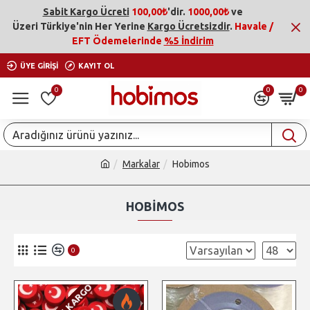
Sabit Kargo Ücreti
100,00₺
'dir.
1000,00₺
ve
Üzeri
Türkiye'nin Her Yerine
Kargo Ücretsizdir
.
Havale /
EFT Ödemelerinde
%5 İndirim
ÜYE GIRIŞI
KAYIT OL
0
0
0
Markalar
Hobimos
HOBIMOS
0