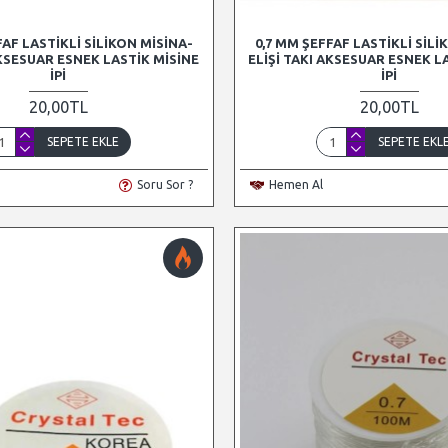
FAF LASTIKLI SILIKON MISINA-
0,7 MM ŞEFFAF LASTIKLI SILI
AKSESUAR ESNEK LASTIK MISINE
ELIŞI TAKI AKSESUAR ESNEK L
İPI
İPI
20,00TL
20,00TL
SEPETE EKLE
SEPETE EKL
Soru Sor ?
Hemen Al