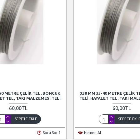
-50 METRE ÇELIK TEL, BONCUK
0,38 MM 35-40 METRE ÇELIK 
LET TEL, TAKI MALZEMESI TELI
TELI, HAYALET TEL, TAKI MAL
60,00TL
60,00TL
SEPETE EKLE
SEPETE EKL
Soru Sor ?
Hemen Al