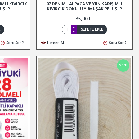
IMLI KIVIRCIK
07 DENIM - ALPACA VE YÜN KARIŞIMLI
UŞ İP
KIVIRCIK DOKULU YUMUŞAK PELUŞ İP
85,00TL
E
SEPETE EKLE
Soru Sor ?
Hemen Al
Soru Sor ?
YENI