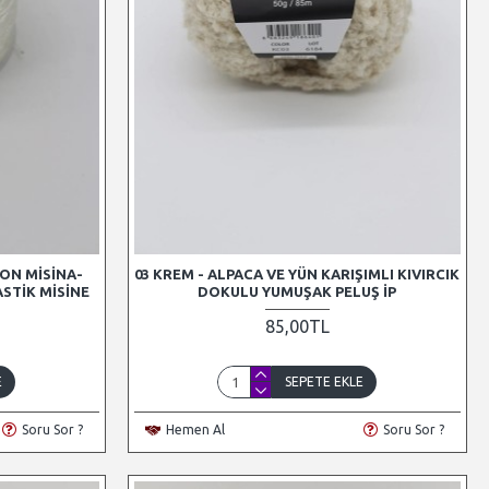
KON MISINA-
03 KREM - ALPACA VE YÜN KARIŞIMLI KIVIRCIK
ASTIK MISINE
DOKULU YUMUŞAK PELUŞ İP
85,00TL
E
SEPETE EKLE
Soru Sor ?
Hemen Al
Soru Sor ?