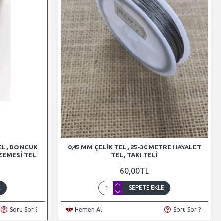
TEL, BONCUK
0,45 MM ÇELIK TEL, 25-30 METRE HAYALET
ZEMESI TELI
TEL, TAKI TELI
60,00TL
E
SEPETE EKLE
Soru Sor ?
Hemen Al
Soru Sor ?