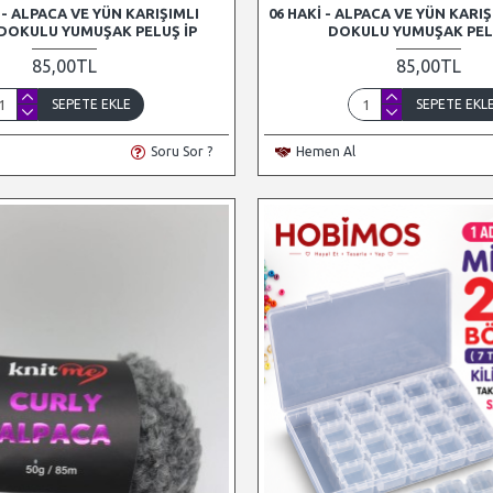
 - ALPACA VE YÜN KARIŞIMLI
06 HAKI - ALPACA VE YÜN KARIŞ
 DOKULU YUMUŞAK PELUŞ İP
DOKULU YUMUŞAK PEL
85,00TL
85,00TL
SEPETE EKLE
SEPETE EKL
Soru Sor ?
Hemen Al