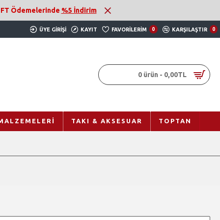
 EFT Ödemelerinde
%5 İndirim
ÜYE GIRIŞI
KAYIT
FAVORILERIM
0
KARŞILAŞTIR
0
0 ürün - 0,00TL
MALZEMELERI
TAKI & AKSESUAR
TOPTAN