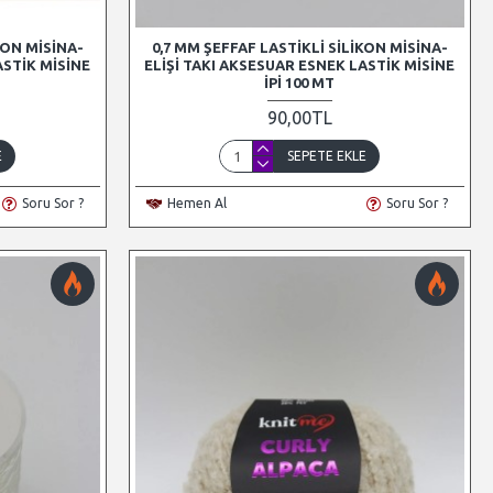
KON MISINA-
0,7 MM ŞEFFAF LASTIKLI SILIKON MISINA-
ASTIK MISINE
ELIŞI TAKI AKSESUAR ESNEK LASTIK MISINE
İPI 100 MT
90,00TL
E
SEPETE EKLE
Soru Sor ?
Hemen Al
Soru Sor ?