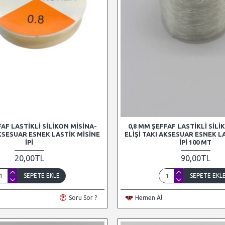
FAF LASTIKLI SILIKON MISINA-
0,8 MM ŞEFFAF LASTIKLI SILI
AKSESUAR ESNEK LASTIK MISINE
ELIŞI TAKI AKSESUAR ESNEK L
İPI
İPI 100 MT
20,00TL
90,00TL
SEPETE EKLE
SEPETE EKL
Soru Sor ?
Hemen Al