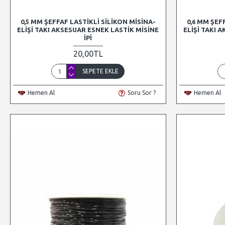
0,5 MM ŞEFFAF LASTIKLI SILIKON MISINA-
0,6 MM ŞEF
ELIŞI TAKI AKSESUAR ESNEK LASTIK MISINE
ELIŞI TAKI 
İPI
20,00TL
SEPETE EKLE
Hemen Al
Soru Sor ?
Hemen Al