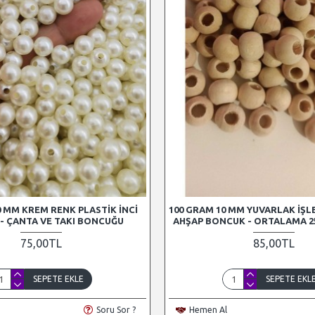
0 MM KREM RENK PLASTIK İNCI
100 GRAM 10 MM YUVARLAK İŞ
- ÇANTA VE TAKI BONCUĞU
AHŞAP BONCUK - ORTALAMA 25
75,00TL
85,00TL
SEPETE EKLE
SEPETE EKL
Soru Sor ?
Hemen Al