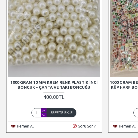
1000 GRAM 10 MM KREM RENK PLASTIK İNCI
1000 GRAM BE
BONCUK - ÇANTA VE TAKI BONCUĞU
KÜP HARF BO
400,00TL
SEPETE EKLE
Hemen Al
Soru Sor ?
Hemen Al