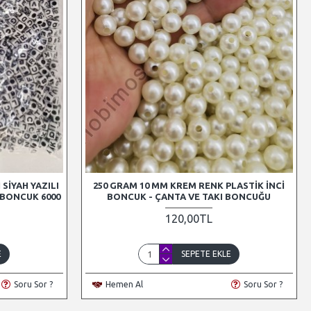
SIYAH YAZILI
250 GRAM 10 MM KREM RENK PLASTIK İNCI
 BONCUK 6000
BONCUK - ÇANTA VE TAKI BONCUĞU
120,00TL
E
SEPETE EKLE
Soru Sor ?
Hemen Al
Soru Sor ?