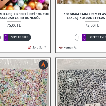
M KARIŞIK RENKLI İNCI BONCUK
100 GRAM 8 MM KREM PLAST
 AKSESUAR YAPIM BONCUĞU
YAKLAŞIK 350 ADET PLAST
75,00TL
75,00TL
SEPETE EKLE
SEPETE EKL
Soru Sor ?
Hemen Al