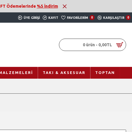
 EFT Ödemelerinde
%5 İndirim
ÜYE GIRIŞI
KAYIT
FAVORILERIM
0
KARŞILAŞTIR
0
0 ürün - 0,00TL
MALZEMELERI
TAKI & AKSESUAR
TOPTAN