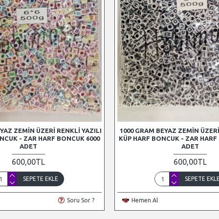
YAZ ZEMIN ÜZERI RENKLI YAZILI
1000 GRAM BEYAZ ZEMIN ÜZERI 
NCUK - ZAR HARF BONCUK 6000
KÜP HARF BONCUK - ZAR HARF
ADET
ADET
600,00TL
600,00TL
SEPETE EKLE
SEPETE EKL
Soru Sor ?
Hemen Al