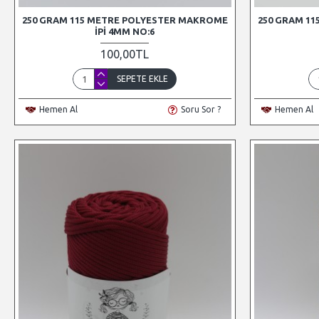
250 GRAM 115 METRE POLYESTER MAKROME
250 GRAM 1
İPI 4MM NO:6
100,00TL
SEPETE EKLE
Hemen Al
Soru Sor ?
Hemen Al