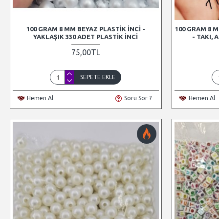
100 GRAM 8 MM BEYAZ PLASTIK İNCI -
100 GRAM 8 M
YAKLAŞIK 330 ADET PLASTIK İNCI
- TAKI,
75,00TL
SEPETE EKLE
Hemen Al
Soru Sor ?
Hemen Al