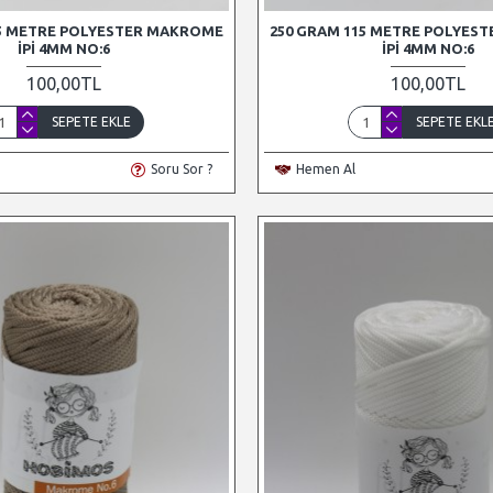
15 METRE POLYESTER MAKROME
250 GRAM 115 METRE POLYES
İPI 4MM NO:6
İPI 4MM NO:6
100,00TL
100,00TL
SEPETE EKLE
SEPETE EKL
Soru Sor ?
Hemen Al