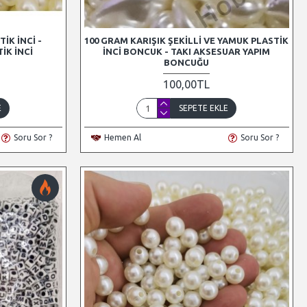
IK İNCI -
100 GRAM KARIŞIK ŞEKILLI VE YAMUK PLASTIK
IK İNCI
İNCI BONCUK - TAKI AKSESUAR YAPIM
BONCUĞU
100,00TL
E
SEPETE EKLE
Soru Sor ?
Hemen Al
Soru Sor ?