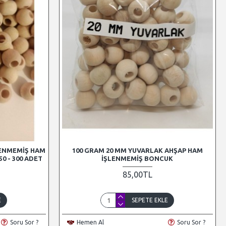
LENMEMIŞ HAM
100 GRAM 20 MM YUVARLAK AHŞAP HAM
0 - 300 ADET
İŞLENMEMIŞ BONCUK
85,00TL
E
SEPETE EKLE
Soru Sor ?
Hemen Al
Soru Sor ?