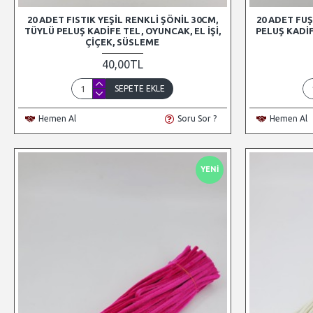
20 ADET FISTIK YEŞIL RENKLI ŞÖNIL 30CM,
20 ADET FUŞ
TÜYLÜ PELUŞ KADIFE TEL, OYUNCAK, EL İŞI,
PELUŞ KADIF
ÇIÇEK, SÜSLEME
40,00TL
SEPETE EKLE
Hemen Al
Soru Sor ?
Hemen Al
YENI