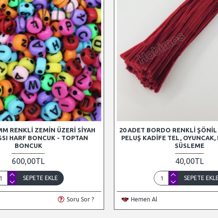
MM RENKLI ZEMIN ÜZERI SIYAH
20 ADET BORDO RENKLI ŞÖNIL
ASSI HARF BONCUK - TOPTAN
PELUŞ KADIFE TEL, OYUNCAK, EL
BONCUK
SÜSLEME
600,00TL
40,00TL
SEPETE EKLE
SEPETE EKL
Soru Sor ?
Hemen Al