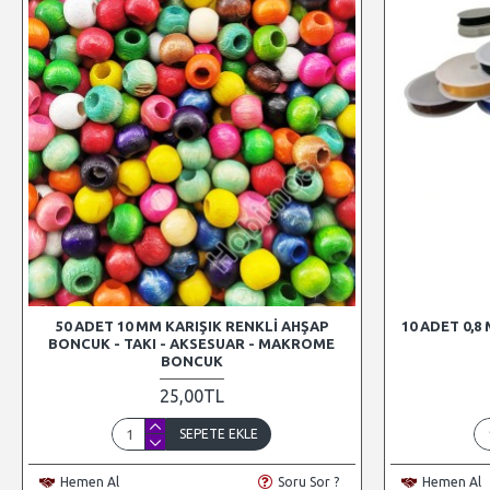
50 ADET 10 MM KARIŞIK RENKLI AHŞAP
10 ADET 0,8
BONCUK - TAKI - AKSESUAR - MAKROME
BONCUK
25,00TL
SEPETE EKLE
Hemen Al
Soru Sor ?
Hemen Al