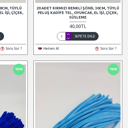
30CM, TÜYLÜ
20 ADET KIRMIZI RENKLI ŞÖNIL 30CM, TÜYLÜ
 İŞI, ÇIÇEK,
PELUŞ KADIFE TEL, OYUNCAK, EL İŞI, ÇIÇEK,
SÜSLEME
40,00TL
E
SEPETE EKLE
Soru Sor ?
Hemen Al
Soru Sor ?
YENI
YENI