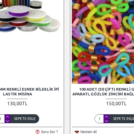
 MM RENKLI ESNEK BILEKLIK İPI
100 ADET (50 ÇIFT) RENKLI 
LASTIK MISINA
APARATI, GÖZLÜK ZINCIRI BAĞ
130,00TL
150,00TL
SEPETE EKLE
SEPETE EKL
Soru Sor ?
Hemen Al