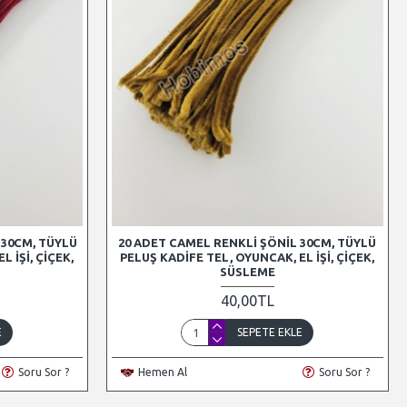
 30CM, TÜYLÜ
20 ADET CAMEL RENKLI ŞÖNIL 30CM, TÜYLÜ
 İŞI, ÇIÇEK,
PELUŞ KADIFE TEL, OYUNCAK, EL İŞI, ÇIÇEK,
SÜSLEME
40,00TL
E
SEPETE EKLE
Soru Sor ?
Hemen Al
Soru Sor ?