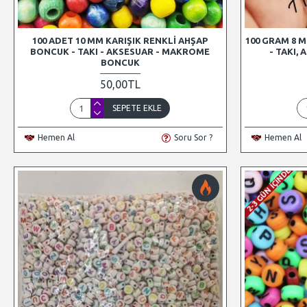
100 ADET 10 MM KARIŞIK RENKLI AHŞAP
100 GRAM 8 M
BONCUK - TAKI - AKSESUAR - MAKROME
- TAKI,
BONCUK
50,00TL
SEPETE EKLE
Hemen Al
Soru Sor ?
Hemen Al
2-3 GÜN İÇINDE