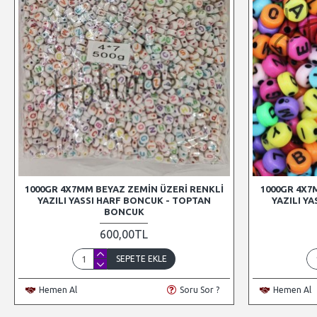
1000GR 4X7MM BEYAZ ZEMIN ÜZERI RENKLI
1000GR 4X7
YAZILI YASSI HARF BONCUK - TOPTAN
YAZILI Y
BONCUK
600,00TL
SEPETE EKLE
Hemen Al
Soru Sor ?
Hemen Al