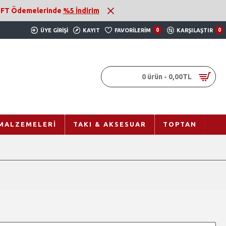
 EFT Ödemelerinde
%5 İndirim
ÜYE GIRIŞI
KAYIT
FAVORILERIM
0
KARŞILAŞTIR
0
0 ürün - 0,00TL
MALZEMELERI
TAKI & AKSESUAR
TOPTAN