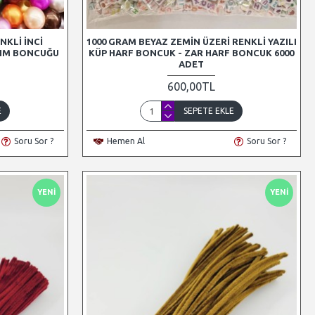
NKLI İNCI
1000 GRAM BEYAZ ZEMIN ÜZERI RENKLI YAZILI
PIM BONCUĞU
KÜP HARF BONCUK - ZAR HARF BONCUK 6000
ADET
600,00TL
E
SEPETE EKLE
Soru Sor ?
Hemen Al
Soru Sor ?
YENI
YENI