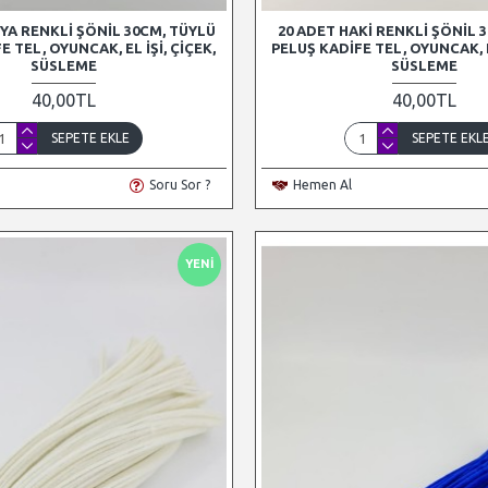
YA RENKLI ŞÖNIL 30CM, TÜYLÜ
20 ADET HAKI RENKLI ŞÖNIL 
E TEL, OYUNCAK, EL İŞI, ÇIÇEK,
PELUŞ KADIFE TEL, OYUNCAK, EL
SÜSLEME
SÜSLEME
40,00TL
40,00TL
SEPETE EKLE
SEPETE EKL
Soru Sor ?
Hemen Al
YENI