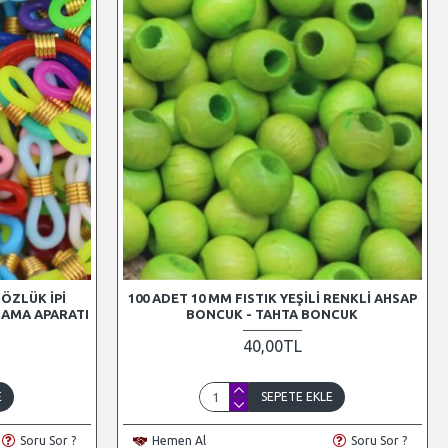
GÖZLÜK İPI
100 ADET 10 MM FISTIK YEŞILI RENKLI AHSAP
LAMA APARATI
BONCUK - TAHTA BONCUK
40,00TL
E
SEPETE EKLE
Soru Sor ?
Hemen Al
Soru Sor ?