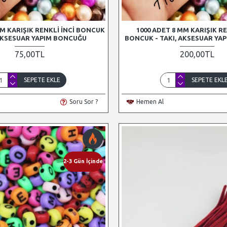
M KARIŞIK RENKLI İNCI BONCUK
1000 ADET 8 MM KARIŞIK RE
 AKSESUAR YAPIM BONCUĞU
BONCUK - TAKI, AKSESUAR YA
75,00TL
200,00TL
SEPETE EKLE
SEPETE EKL
Soru Sor ?
Hemen Al
2-3 Gün İçinde