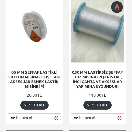
0,5 MM ŞEFFAF LASTIKLI
0,50 MM LASTIKSIZ ŞEFFAF
SILIKON MISINA- ELIŞI TAKI
DÜZ MISINA İPI (KRISTAL,
AKSESUAR ESNEK LASTIK
İNCI ÇANTA VE AKSESUAR
MISINE İPI
YAPIMINA UYGUNDUR)
20,00TL
110,00TL
SEPETE EKLE
SEPETE EKLE
Hemen Al
Hemen Al