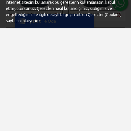
internet sitesini kullanarak bu çerezlerin kullanılmasını kabul
SEPETE EKLE
SEPETE EKLE
Tek Tıkla Ödeme Kolaylığı
etmiş olursunuz. Çerezleri nasıl kullandığımız, sildiğimiz ve
7/24 Canlı Destek
engellediğimiz ile ilgili detaylı bilgi için lütfen Çerezler (Cookies)
Hemen Al
Hemen Al
sayfasını okuyunuz
%100 Sorunsuz Alışveriş
Daha Fazla Bilgi
YENI
25 ADET 20 MM HAM AHŞAP
250 ADET 10 MM KARIŞIK
BONCUK - TAHTA BONCUK
RENKLI AHŞAP BONCUK -
TAKI - AKSESUAR -
60,00TL
MAKROME BONCUK