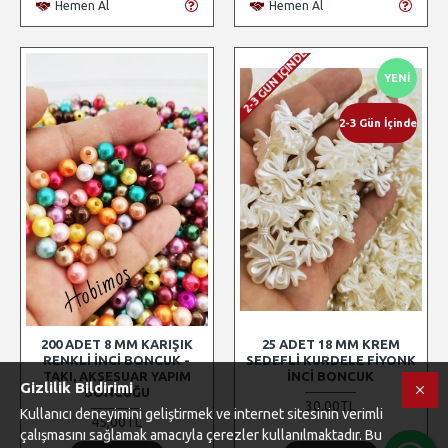
Hemen Al
Hemen Al
2-3 GÜN İÇINDE
YENI
2-3 Gün İçinde
200 ADET 8 MM KARIŞIK
25 ADET 18 MM KREM
RENKLI İNCI BONCUK -
SEDEFLI KURDELE FIYONK
TAKI, AKSESUAR YAPIM
İNCI BONCUK
Gizlilik Bildirimi
BONCUĞU
30,00TL
Kullanıcı deneyimini geliştirmek ve internet sitesinin verimli
45,00TL
çalışmasını sağlamak amacıyla çerezler kullanılmaktadır. Bu