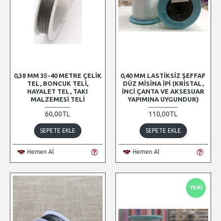
0,38 MM 35-40 METRE ÇELIK
0,40 MM LASTIKSIZ ŞEFFAF
TEL, BONCUK TELI,
DÜZ MISINA İPI (KRISTAL,
HAYALET TEL, TAKI
İNCI ÇANTA VE AKSESUAR
MALZEMESI TELI
YAPIMINA UYGUNDUR)
60,00TL
110,00TL
SEPETE EKLE
SEPETE EKLE
Hemen Al
Hemen Al
YENI