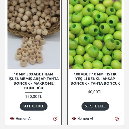
10 MM 500 ADET HAM
100 ADET 10 MM FISTIK
İŞLENMEMIŞ AHŞAP TAHTA
YEŞILI RENKLI AHSAP
BONCUK - MAKROME
BONCUK - TAHTA BONCUK
BONCUĞU
40,00TL
150,00TL
SEPETE EKLE
SEPETE EKLE
Hemen Al
Hemen Al