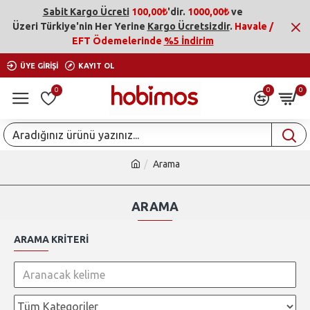
Sabit Kargo Ücreti
100,00₺
'dir.
1000,00₺
ve
Üzeri
Türkiye'nin Her Yerine
Kargo Ücretsizdir
.
Havale /
EFT Ödemelerinde
%5 İndirim
ÜYE GIRIŞI
KAYIT OL
0
0
0
Arama
ARAMA
ARAMA KRITERI