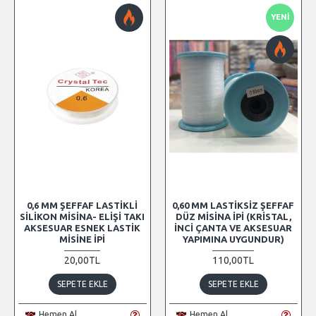
YENI
0,6 MM ŞEFFAF LASTIKLI
0,60 MM LASTIKSIZ ŞEFFAF
SILIKON MISINA- ELIŞI TAKI
DÜZ MISINA İPI (KRISTAL,
AKSESUAR ESNEK LASTIK
İNCI ÇANTA VE AKSESUAR
MISINE İPI
YAPIMINA UYGUNDUR)
20,00TL
110,00TL
SEPETE EKLE
SEPETE EKLE
Hemen Al
Hemen Al