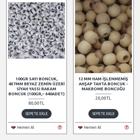
100GR SAYI BONCUK,
12 MM HAM İŞLENMEMIŞ
4X7MM BEYAZ ZEMIN ÜZERI
AHŞAP TAHTA BONCUK -
SIYAH YASSI RAKAM
MAKROME BONCUĞU
BONCUK (100GR,~ 640ADET)
20,00TL
80,00TL
SEPETE EKLE
SEPETE EKLE
Hemen Al
Hemen Al