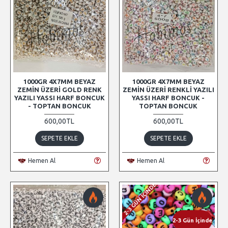
1000GR 4X7MM BEYAZ
1000GR 4X7MM BEYAZ
ZEMIN ÜZERI GOLD RENK
ZEMIN ÜZERI RENKLI YAZILI
YAZILI YASSI HARF BONCUK
YASSI HARF BONCUK -
- TOPTAN BONCUK
TOPTAN BONCUK
600,00TL
600,00TL
SEPETE EKLE
SEPETE EKLE
Hemen Al
Hemen Al
2-3 GÜN İÇINDE
2-3 Gün İçinde