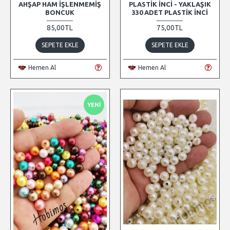
AHŞAP HAM İŞLENMEMIŞ
PLASTIK İNCI - YAKLAŞIK
BONCUK
330 ADET PLASTIK İNCI
85,00TL
75,00TL
SEPETE EKLE
SEPETE EKLE
Hemen Al
Hemen Al
YENI