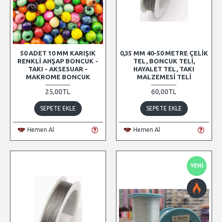
50 ADET 10 MM KARIŞIK
0,35 MM 40-50 METRE ÇELIK
RENKLI AHŞAP BONCUK -
TEL, BONCUK TELI,
TAKI - AKSESUAR -
HAYALET TEL, TAKI
MAKROME BONCUK
MALZEMESI TELI
25,00TL
60,00TL
SEPETE EKLE
SEPETE EKLE
Hemen Al
Hemen Al
YENI