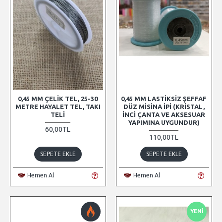
0,45 MM ÇELIK TEL, 25-30
0,45 MM LASTIKSIZ ŞEFFAF
METRE HAYALET TEL, TAKI
DÜZ MISINA İPI (KRISTAL,
TELI
İNCI ÇANTA VE AKSESUAR
YAPIMINA UYGUNDUR)
60,00TL
110,00TL
SEPETE EKLE
SEPETE EKLE
Hemen Al
Hemen Al
YENI