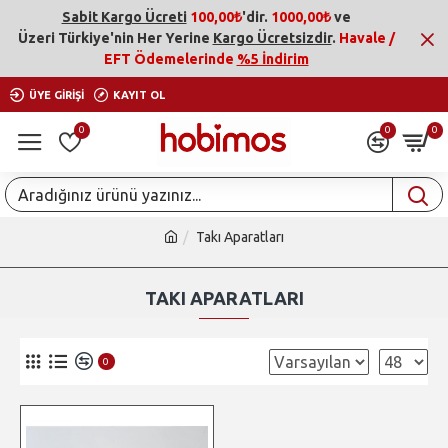
Sabit Kargo Ücreti
100,00₺
'dir.
1000,00₺
ve
Üzeri
Türkiye'nin Her Yerine
Kargo Ücretsizdir
.
Havale /
EFT Ödemelerinde
%5 İndirim
ÜYE GIRIŞI
KAYIT OL
0
0
0
Takı Aparatları
TAKI APARATLARI
0