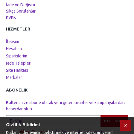
İade ve Değişim
Sıkça Sorulanlar
KVKK
HIZMETLER
İletişim
Hesabım
Siparişlerim
İade Talepleri
Site Haritası
Markalar
ABONELIK
Bültenimize abone olarak yeni gelen ürünler ve kampanyalardan
haberdar olun.
GÖNDER
Gizlilik Bildirimi
Gizlilik ve Güvenlik
'ni okudum ve kabul ediyorum.
Kullanıcı deneyimini geliştirmek ve internet sitesinin verimli