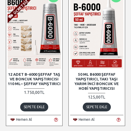
ÜCRETSIZ KARGO
12 ADET B-6000 ŞEFFAF TAŞ
50 ML B6000 ŞEFFAF
VE BONCUK YAPIŞTIRICISI
YAPIŞTIRICI, TAKI TAŞI
110 ML– ŞEFFAF YAPIŞTIRICI
YARIM İNCI BONCUK VE
HOBI YAPIŞTIRICISI
1.750,00TL
125,00TL
SEPETE EKLE
SEPETE EKLE
Hemen Al
Hemen Al