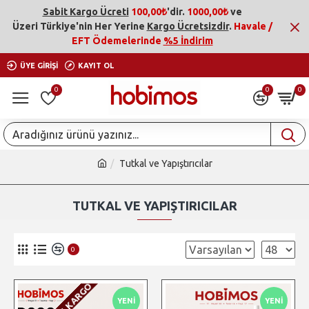
Sabit Kargo Ücreti
100,00₺
'dir.
1000,00₺
ve
Üzeri
Türkiye'nin Her Yerine
Kargo Ücretsizdir
.
Havale /
EFT Ödemelerinde
%5 İndirim
ÜYE GIRIŞI
KAYIT OL
0
0
0
Tutkal ve Yapıştırıcılar
TUTKAL VE YAPIŞTIRICILAR
0
YENI
YENI