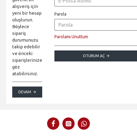
alışveriş için
yeni bir hesap
Parola
oluşturun.
Böylece
sipariş
Parolamı Unuttum
durumunuzu
takip edebilir
ve önceki
OTURUM AÇ
siparişlerinize
göz
atabilirsiniz.
DEVAM