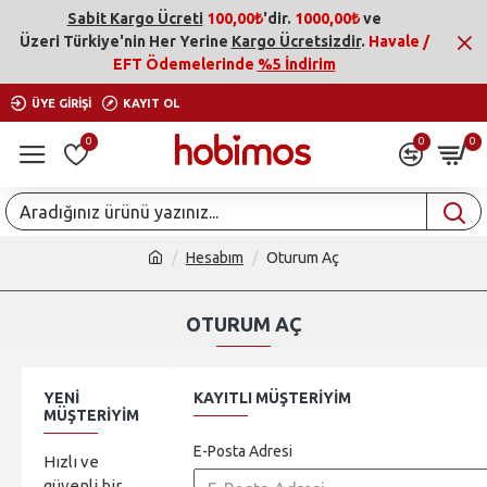
Sabit Kargo Ücreti
100,00₺
'dir.
1000,00₺
ve
Üzeri
Türkiye'nin Her Yerine
Kargo Ücretsizdir
.
Havale /
EFT Ödemelerinde
%5 İndirim
ÜYE GIRIŞI
KAYIT OL
0
0
0
Hesabım
Oturum Aç
OTURUM AÇ
YENI
KAYITLI MÜŞTERIYIM
MÜŞTERIYIM
E-Posta Adresi
Hızlı ve
güvenli bir