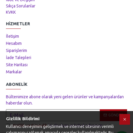
Sıkça Sorulanlar
KVKK
HIZMETLER
İletişim
Hesabım
Siparişlerim
İade Talepleri
Site Haritası
Markalar
ABONELIK
Bültenimize abone olarak yeni gelen ürünler ve kampanyalardan
haberdar olun.
GÖNDER
Gizlilik Bildirimi
Gizlilik ve Güvenlik
'ni okudum ve kabul ediyorum.
Kullanıcı deneyimini geliştirmek ve internet sitesinin verimli
çalışmasını sağlamak amacıyla çerezler kullanılmaktadır. Bu