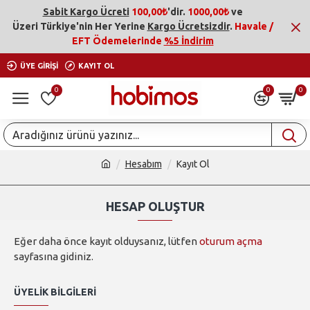
Sabit Kargo Ücreti
100,00₺
'dir.
1000,00₺
ve
Üzeri
Türkiye'nin Her Yerine
Kargo Ücretsizdir
.
Havale /
EFT Ödemelerinde
%5 İndirim
ÜYE GIRIŞI
KAYIT OL
0
0
0
Hesabım
Kayıt Ol
HESAP OLUŞTUR
Eğer daha önce kayıt olduysanız, lütfen
oturum açma
sayfasına gidiniz.
ÜYELIK BILGILERI