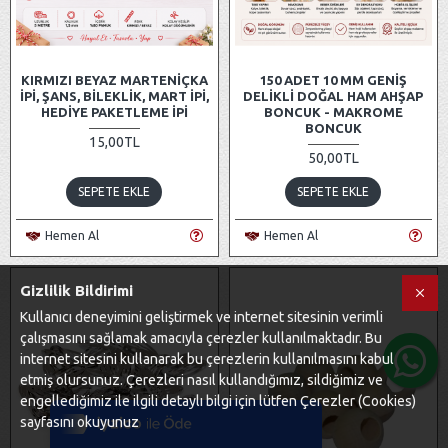
KIRMIZI BEYAZ MARTENIÇKA
150 ADET 10 MM GENIŞ
İPI, ŞANS, BILEKLIK, MART İPI,
DELIKLI DOĞAL HAM AHŞAP
HEDIYE PAKETLEME İPI
BONCUK - MAKROME
BONCUK
15,00TL
50,00TL
SEPETE EKLE
SEPETE EKLE
Hemen Al
Hemen Al
Gizlilik Bildirimi
Kullanıcı deneyimini geliştirmek ve internet sitesinin verimli
çalışmasını sağlamak amacıyla çerezler kullanılmaktadır. Bu
internet sitesini kullanarak bu çerezlerin kullanılmasını kabul
Tek Tıkla Ödeme Kolaylığı
etmiş olursunuz. Çerezleri nasıl kullandığımız, sildiğimiz ve
7/24 Canlı Destek
engellediğimiz ile ilgili detaylı bilgi için lütfen Çerezler (Cookies)
sayfasını okuyunuz
%100 Sorunsuz Alışveriş