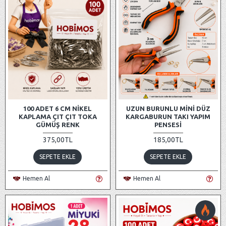
100 ADET 6 CM NIKEL
UZUN BURUNLU MINI DÜZ
KAPLAMA ÇIT ÇIT TOKA
KARGABURUN TAKI YAPIM
GÜMÜŞ RENK
PENSESI
375,00TL
185,00TL
SEPETE EKLE
SEPETE EKLE
Hemen Al
Hemen Al