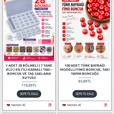
1 ADET 28 BÖLMELI ( 7 TANE
100 ADET TÜRK BAYRAĞI
4'LÜ ) KILITLI KAPAKLI TAKI -
MODELLI FIMO BONCUK, TAKI
BONCUK VE TAŞ SAKLAMA
YAPIM BONCUĞU
KUTUSU
85,00TL
110,00TL
SEPETE EKLE
SEPETE EKLE
Hemen Al
Hemen Al