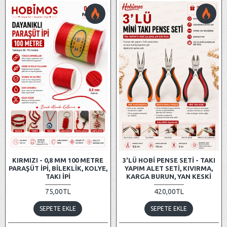
KIRMIZI - 0,8 MM 100 METRE
3'LÜ HOBI PENSE SETI - TAKI
PARAŞÜT İPI, BILEKLIK, KOLYE,
YAPIM ALET SETI, KIVIRMA,
TAKI İPI
KARGA BURUN, YAN KESKI
75,00TL
420,00TL
SEPETE EKLE
SEPETE EKLE