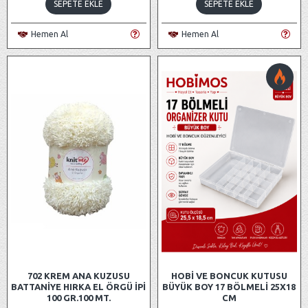
SEPETE EKLE
SEPETE EKLE
Hemen Al
Hemen Al
702 KREM ANA KUZUSU
HOBI VE BONCUK KUTUSU
BATTANIYE HIRKA EL ÖRGÜ İPI
BÜYÜK BOY 17 BÖLMELI 25X18
100 GR.100 MT.
CM