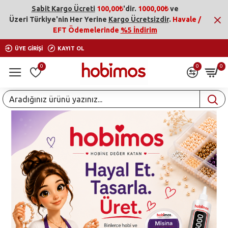
Hobimos
Sabit Kargo Ücreti
100,00₺
'dir.
1000,00₺
ve
Üzeri
Türkiye'nin Her Yerine
Kargo Ücretsizdir
.
Havale /
EFT Ödemelerinde
%5 İndirim
ÜYE GIRIŞI
KAYIT OL
0
0
0