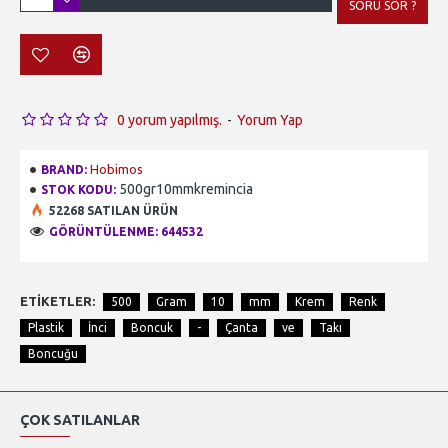
SORU SOR ?
0 yorum yapılmış.
-
Yorum Yap
Hobimos
BRAND:
500gr10mmkremincia
STOK KODU:
52268 SATILAN ÜRÜN
GÖRÜNTÜLENME: 644532
ETIKETLER:
500
Gram
10
mm
Krem
Renk
Plastik
İnci
Boncuk
-
Çanta
ve
Takı
Boncuğu
ÇOK SATILANLAR