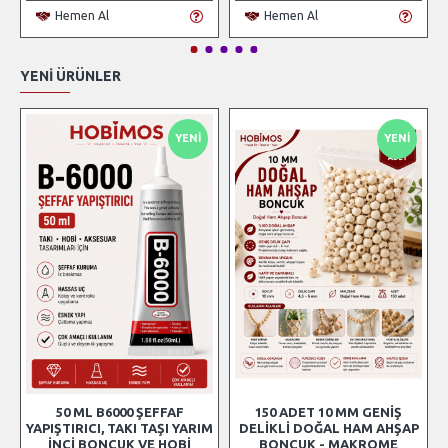
Hemen Al
Hemen Al
YENI ÜRÜNLER
YENI
YENI
50 ML B6000 ŞEFFAF
150 ADET 10 MM GENIŞ
YAPIŞTIRICI, TAKI TAŞI YARIM
DELIKLI DOĞAL HAM AHŞAP
İNCI BONCUK VE HOBI
BONCUK - MAKROME