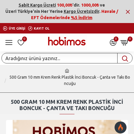
Sabit Kargo Ücreti
100,00₺
'dir.
1000,00₺
ve
Üzeri
Türkiye'nin Her Yerine
Kargo Ücretsizdir
.
Havale /
EFT Ödemelerinde
%5 İndirim
ÜYE GIRIŞI
KAYIT OL
0
0
0
500 Gram 10 mm Krem Renk Plastik İnci Boncuk - Çanta ve Takı Bo
ncuğu
500 GRAM 10 MM KREM RENK PLASTIK İNCI
BONCUK - ÇANTA VE TAKI BONCUĞU