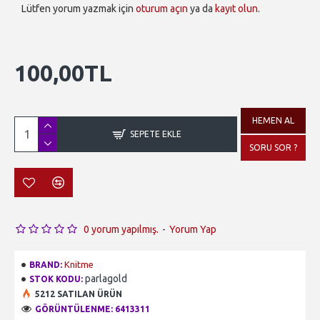
Lütfen yorum yazmak için
oturum açın
ya da
kayıt olun
.
100,00TL
HEMEN AL
SEPETE EKLE
SORU SOR ?
0 yorum yapılmış.
-
Yorum Yap
Knitme
BRAND:
parlagold
STOK KODU:
5212 SATILAN ÜRÜN
GÖRÜNTÜLENME: 6413311