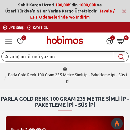
Sabit Kargo Ücreti
100,00₺
'dir.
1000,00₺
ve
Üzeri
Türkiye'nin Her Yerine
Kargo Ücretsizdir
.
Havale /
EFT Ödemelerinde
%5 İndirim
ÜYE GIRIŞI
KAYIT OL
0
0
0
Parla Gold Renk 100 Gram 235 Metre Simli İp - Paketleme İpi - Süs İ
pi
PARLA GOLD RENK 100 GRAM 235 METRE SIMLI İP -
PAKETLEME İPI - SÜS İPI