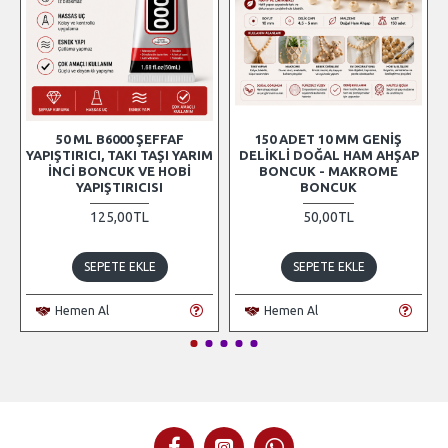
50 ML B6000 ŞEFFAF
150 ADET 10 MM GENIŞ
YAPIŞTIRICI, TAKI TAŞI YARIM
DELIKLI DOĞAL HAM AHŞAP
İNCI BONCUK VE HOBI
BONCUK - MAKROME
YAPIŞTIRICISI
BONCUK
125,00TL
50,00TL
SEPETE EKLE
SEPETE EKLE
Hemen Al
Hemen Al