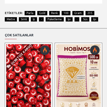
ETIKETLER:
Parla
Gold
Renk
100
Gram
235
Metre
Simli
İp
-
Paketleme
İpi
-
Süs
İpi
ÇOK SATILANLAR
ÜCRETSIZ KARGO