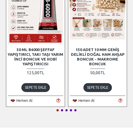
50 ML B6000 ŞEFFAF
150 ADET 10 MM GENIŞ
YAPIŞTIRICI, TAKI TAŞI YARIM
DELIKLI DOĞAL HAM AHŞAP
İNCI BONCUK VE HOBI
BONCUK - MAKROME
YAPIŞTIRICISI
BONCUK
125,00TL
50,00TL
SEPETE EKLE
SEPETE EKLE
Hemen Al
Hemen Al