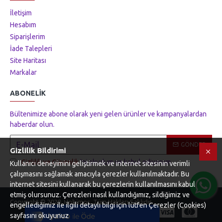
İletişim
Hesabım
Siparişlerim
İade Talepleri
Site Haritası
Markalar
ABONELIK
Bültenimize abone olarak yeni gelen ürünler ve kampanyalardan
haberdar olun.
GÖNDER
Gizlilik Bildirimi
Gizlilik ve Güvenlik
'ni okudum ve kabul ediyorum.
Kullanıcı deneyimini geliştirmek ve internet sitesinin verimli
çalışmasını sağlamak amacıyla çerezler kullanılmaktadır. Bu
internet sitesini kullanarak bu çerezlerin kullanılmasını kabul
Tek Tıkla Ödeme Kolaylığı
etmiş olursunuz. Çerezleri nasıl kullandığımız, sildiğimiz ve
Copyright © 2020, Hobimos, Tüm Hakları Saklıdır
7/24 Canlı Destek
engellediğimiz ile ilgili detaylı bilgi için lütfen Çerezler (Cookies)
sayfasını okuyunuz
%100 Sorunsuz Alışveriş