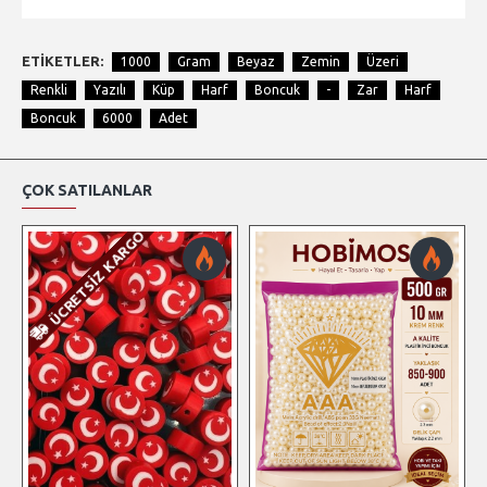
ETIKETLER:
1000
Gram
Beyaz
Zemin
Üzeri
Renkli
Yazılı
Küp
Harf
Boncuk
-
Zar
Harf
Boncuk
6000
Adet
ÇOK SATILANLAR
ÜCRETSIZ KARGO