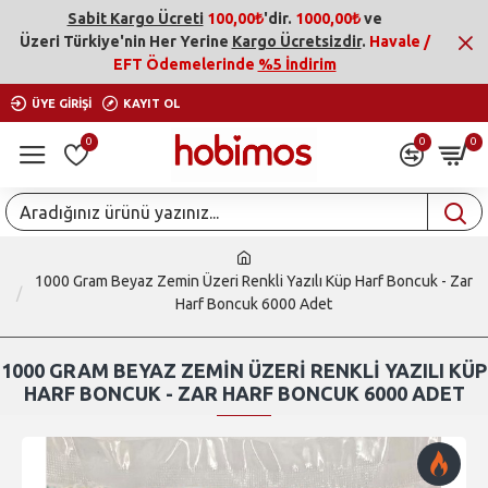
Sabit Kargo Ücreti
100,00₺
'dir.
1000,00₺
ve
Üzeri
Türkiye'nin Her Yerine
Kargo Ücretsizdir
.
Havale /
EFT Ödemelerinde
%5 İndirim
ÜYE GIRIŞI
KAYIT OL
0
0
0
1000 Gram Beyaz Zemin Üzeri Renkli Yazılı Küp Harf Boncuk - Zar
Harf Boncuk 6000 Adet
1000 GRAM BEYAZ ZEMIN ÜZERI RENKLI YAZILI KÜP
HARF BONCUK - ZAR HARF BONCUK 6000 ADET