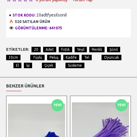
20adtfyesilsonil
STOK KODU:
520 SATILAN ÜRÜN
GÖRÜNTÜLENME: 641075
ETIKETLER:
20
Adet
Fıstık
Yeşil
Renkli
Şönil
30cm
Tüylü
Peluş
Kadife
Tel
Oyuncak
El
İşi
Çiçek
Süsleme
BENZER ÜRÜNLER
YENI
YENI