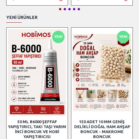
YENI ÜRÜNLER
YENI
YENI
50 ML B6000 ŞEFFAF
150 ADET 10 MM GENIŞ
YAPIŞTIRICI, TAKI TAŞI YARIM
DELIKLI DOĞAL HAM AHŞAP
İNCI BONCUK VE HOBI
BONCUK - MAKROME
YAPIŞTIRICISI
BONCUK