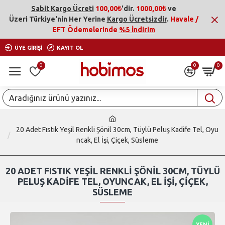
Sabit Kargo Ücreti
100,00₺
'dir.
1000,00₺
ve
Üzeri
Türkiye'nin Her Yerine
Kargo Ücretsizdir
.
Havale /
EFT Ödemelerinde
%5 İndirim
ÜYE GIRIŞI
KAYIT OL
0
0
0
20 Adet Fıstık Yeşil Renkli Şönil 30cm, Tüylü Peluş Kadife Tel, Oyu
ncak, El İşi, Çiçek, Süsleme
20 ADET FISTIK YEŞIL RENKLI ŞÖNIL 30CM, TÜYLÜ
PELUŞ KADIFE TEL, OYUNCAK, EL İŞI, ÇIÇEK,
SÜSLEME
YENI