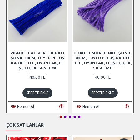
20 ADET LACIVERT RENKLI
20 ADET MOR RENKLI ŞÖNIL
ŞÖNIL 30CM, TÜYLÜ PELUŞ
30CM, TÜYLÜ PELUŞ KADIFE
KADIFE TEL, OYUNCAK, EL
TEL, OYUNCAK, EL İŞI, ÇIÇEK,
İŞI, ÇIÇEK, SÜSLEME
SÜSLEME
40,00TL
40,00TL
SEPETE EKLE
SEPETE EKLE
Hemen Al
Hemen Al
ÇOK SATILANLAR