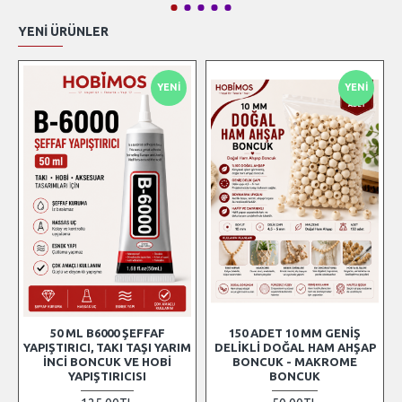
YENI ÜRÜNLER
YENI
YENI
50 ML B6000 ŞEFFAF
150 ADET 10 MM GENIŞ
YAPIŞTIRICI, TAKI TAŞI YARIM
DELIKLI DOĞAL HAM AHŞAP
İNCI BONCUK VE HOBI
BONCUK - MAKROME
YAPIŞTIRICISI
BONCUK