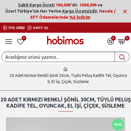
Sabit Kargo Ücreti
100,00₺
'dir.
1000,00₺
ve
Üzeri
Türkiye'nin Her Yerine
Kargo Ücretsizdir
.
Havale /
EFT Ödemelerinde
%5 İndirim
ÜYE GIRIŞI
KAYIT OL
0
0
0
20 Adet Kırmızı Renkli Şönil 30cm, Tüylü Peluş Kadife Tel, Oyunca
k, El İşi, Çiçek, Süsleme
20 ADET KIRMIZI RENKLI ŞÖNIL 30CM, TÜYLÜ PELUŞ
KADIFE TEL, OYUNCAK, EL İŞI, ÇIÇEK, SÜSLEME
YENI