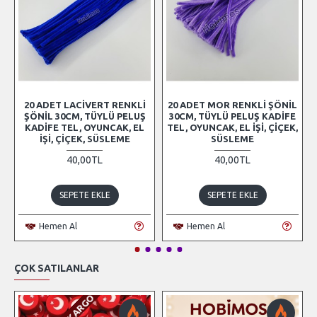
20 ADET LACIVERT RENKLI
20 ADET MOR RENKLI ŞÖNIL
ŞÖNIL 30CM, TÜYLÜ PELUŞ
30CM, TÜYLÜ PELUŞ KADIFE
KADIFE TEL, OYUNCAK, EL
TEL, OYUNCAK, EL İŞI, ÇIÇEK,
İŞI, ÇIÇEK, SÜSLEME
SÜSLEME
40,00TL
40,00TL
SEPETE EKLE
SEPETE EKLE
Hemen Al
Hemen Al
ÇOK SATILANLAR