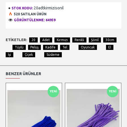
20adtkirmizisonil
STOK KODU:
520 SATILAN ÜRÜN
GÖRÜNTÜLENME: 64959
ETIKETLER:
20
Adet
Kırmızı
Renkli
Şönil
30cm
Tüylü
Peluş
Kadife
Tel
Oyuncak
El
İşi
Çiçek
Süsleme
BENZER ÜRÜNLER
YENI
YENI