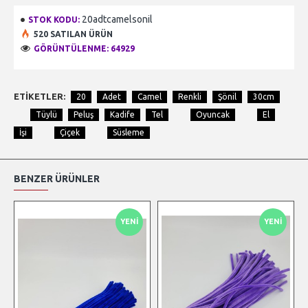
20adtcamelsonil
STOK KODU:
520 SATILAN ÜRÜN
GÖRÜNTÜLENME: 64929
ETIKETLER:
20
Adet
Camel
Renkli
Şönil
30cm
Tüylü
Peluş
Kadife
Tel
Oyuncak
El
İşi
Çiçek
Süsleme
BENZER ÜRÜNLER
YENI
YENI