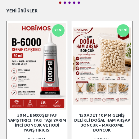
YENI ÜRÜNLER
YENI
YENI
50 ML B6000 ŞEFFAF
150 ADET 10 MM GENIŞ
YAPIŞTIRICI, TAKI TAŞI YARIM
DELIKLI DOĞAL HAM AHŞAP
İNCI BONCUK VE HOBI
BONCUK - MAKROME
YAPIŞTIRICISI
BONCUK