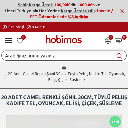
Sabit Kargo Ücreti
100,00₺
'dir.
1000,00₺
ve
Üzeri
Türkiye'nin Her Yerine
Kargo Ücretsizdir
.
Havale /
EFT Ödemelerinde
%5 İndirim
ÜYE GIRIŞI
KAYIT OL
0
0
0
20 Adet Camel Renkli Şönil 30cm, Tüylü Peluş Kadife Tel, Oyuncak,
El İşi, Çiçek, Süsleme
20 ADET CAMEL RENKLI ŞÖNIL 30CM, TÜYLÜ PELUŞ
KADIFE TEL, OYUNCAK, EL İŞI, ÇIÇEK, SÜSLEME
YENI