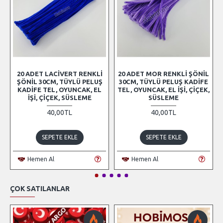
20 ADET LACIVERT RENKLI
20 ADET MOR RENKLI ŞÖNIL
ŞÖNIL 30CM, TÜYLÜ PELUŞ
30CM, TÜYLÜ PELUŞ KADIFE
KADIFE TEL, OYUNCAK, EL
TEL, OYUNCAK, EL İŞI, ÇIÇEK,
İŞI, ÇIÇEK, SÜSLEME
SÜSLEME
40,00TL
40,00TL
SEPETE EKLE
SEPETE EKLE
Hemen Al
Hemen Al
ÇOK SATILANLAR