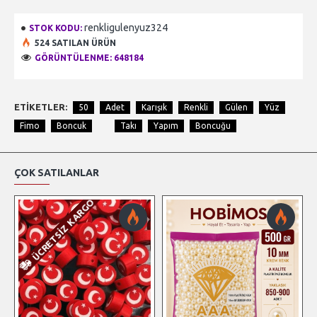
renkligulenyuz324
STOK KODU:
524 SATILAN ÜRÜN
GÖRÜNTÜLENME: 648184
ETIKETLER:
50
Adet
Karışık
Renkli
Gülen
Yüz
Fimo
Boncuk
Takı
Yapım
Boncuğu
ÇOK SATILANLAR
ÜCRETSIZ KARGO