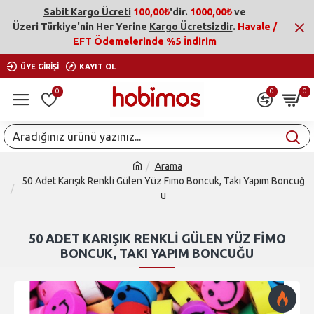
Sabit Kargo Ücreti
100,00₺
'dir.
1000,00₺
ve
Üzeri
Türkiye'nin Her Yerine
Kargo Ücretsizdir
.
Havale /
EFT Ödemelerinde
%5 İndirim
ÜYE GIRIŞI
KAYIT OL
0
0
0
Arama
50 Adet Karışık Renkli Gülen Yüz Fimo Boncuk, Takı Yapım Boncuğ
u
50 ADET KARIŞIK RENKLI GÜLEN YÜZ FIMO
BONCUK, TAKI YAPIM BONCUĞU