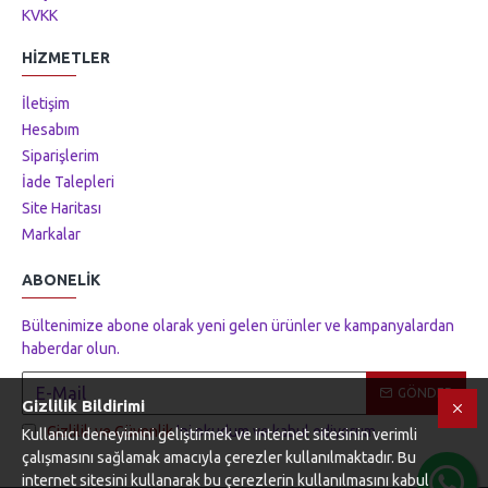
KVKK
HIZMETLER
İletişim
Hesabım
Siparişlerim
İade Talepleri
Site Haritası
Markalar
ABONELIK
Bültenimize abone olarak yeni gelen ürünler ve kampanyalardan
haberdar olun.
GÖNDER
Gizlilik Bildirimi
Gizlilik ve Güvenlik
'ni okudum ve kabul ediyorum.
Kullanıcı deneyimini geliştirmek ve internet sitesinin verimli
çalışmasını sağlamak amacıyla çerezler kullanılmaktadır. Bu
internet sitesini kullanarak bu çerezlerin kullanılmasını kabul
Tek Tıkla Ödeme Kolaylığı