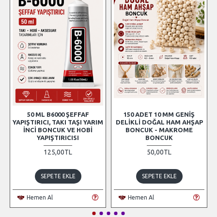
50 ML B6000 ŞEFFAF
150 ADET 10 MM GENIŞ
YAPIŞTIRICI, TAKI TAŞI YARIM
DELIKLI DOĞAL HAM AHŞAP
İNCI BONCUK VE HOBI
BONCUK - MAKROME
YAPIŞTIRICISI
BONCUK
125,00TL
50,00TL
SEPETE EKLE
SEPETE EKLE
Hemen Al
Hemen Al