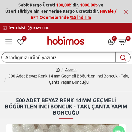
Sabit Kargo Ücreti
100,00₺
'dir.
1000,00₺
ve
Üzeri
Türkiye'nin Her Yerine
Kargo Ücretsizdir
.
Havale /
EFT Ödemelerinde
%5 İndirim
ÜYE GIRIŞI
KAYIT OL
0
0
0
Arama
500 Adet Beyaz Renk 14 mm Geçmeli Böğürtlen İnci Boncuk - Takı,
Çanta Yapım Boncuğu
500 ADET BEYAZ RENK 14 MM GEÇMELI
BÖĞÜRTLEN İNCI BONCUK - TAKI, ÇANTA YAPIM
BONCUĞU
YENI