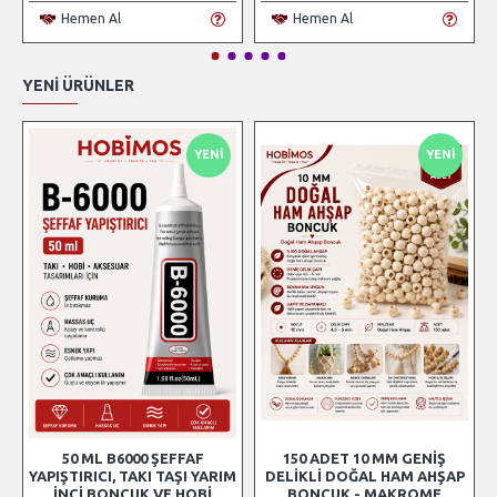
Hemen Al
Hemen Al
YENI ÜRÜNLER
YENI
YENI
50 ML B6000 ŞEFFAF
150 ADET 10 MM GENIŞ
YAPIŞTIRICI, TAKI TAŞI YARIM
DELIKLI DOĞAL HAM AHŞAP
İNCI BONCUK VE HOBI
BONCUK - MAKROME