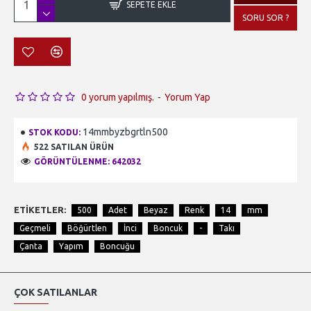
SEPETE EKLE
SORU SOR ?
0 yorum yapılmış.
-
Yorum Yap
14mmbyzbgrtln500
STOK KODU:
522 SATILAN ÜRÜN
GÖRÜNTÜLENME: 642032
ETIKETLER:
500
Adet
Beyaz
Renk
14
mm
Geçmeli
Böğürtlen
İnci
Boncuk
-
Takı
Çanta
Yapım
Boncuğu
ÇOK SATILANLAR