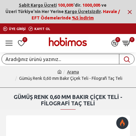
Sabit Kargo Ücreti
100,00₺
'dir.
1000,00₺
ve
Üzeri
Türkiye'nin Her Yerine
Kargo Ücretsizdir
.
Havale /
EFT Ödemelerinde
%5 İndirim
ÜYE GIRIŞI
KAYIT OL
0
0
0
Arama
Gümüş Renk 0,60 mm Bakır Çiçek Teli - Filografi Taç Teli
GÜMÜŞ RENK 0,60 MM BAKIR ÇIÇEK TELI -
FILOGRAFI TAÇ TELI