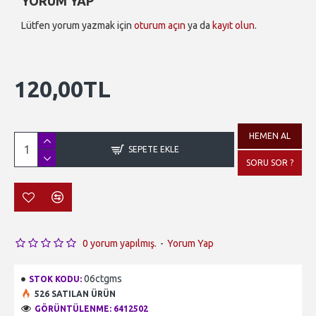
YORUM YAP
Lütfen yorum yazmak için
oturum açın
ya da
kayıt olun
.
120,00TL
HEMEN AL
SEPETE EKLE
SORU SOR ?
0 yorum yapılmış.
-
Yorum Yap
06ctgms
STOK KODU:
526 SATILAN ÜRÜN
GÖRÜNTÜLENME: 6412502