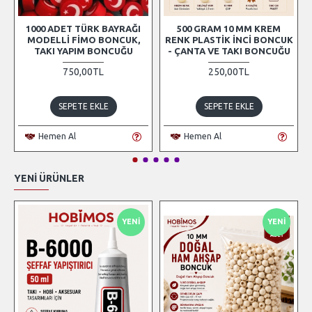
1000 ADET TÜRK BAYRAĞI
500 GRAM 10 MM KREM
MODELLI FIMO BONCUK,
RENK PLASTIK İNCI BONCUK
TAKI YAPIM BONCUĞU
- ÇANTA VE TAKI BONCUĞU
750,00TL
250,00TL
SEPETE EKLE
SEPETE EKLE
Hemen Al
Hemen Al
YENI ÜRÜNLER
YENI
YENI