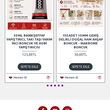
50 ML B6000 ŞEFFAF
150 ADET 10 MM GENIŞ
YAPIŞTIRICI, TAKI TAŞI YARIM
DELIKLI DOĞAL HAM AHŞAP
İNCI BONCUK VE HOBI
BONCUK - MAKROME
YAPIŞTIRICISI
BONCUK
125,00TL
50,00TL
SEPETE EKLE
SEPETE EKLE
Hemen Al
Hemen Al