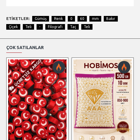
ETIKETLER:
Gümüş
Renk
0
60
mm
Bakır
Çiçek
Teli
-
Filografi
Taç
Teli
ÇOK SATILANLAR
ÜCRETSIZ KARGO