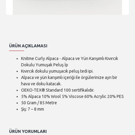
ÜRÜN AÇIKLAMASI
Knitme Curly Alpaca - Alpaca ve Yün Karışımlı Kıvırcık
Dokulu Yumuşak Peluş İp
Kıvırcık dokulu yumuşacık peluş tedi ipi.
Alpaca ve yün karışımlı içeriği ile örgülerinize ayrı bir
hava ve doku katacak.
OEKO-TEX® Standard 100 sertifikalıdır.
5% Alpaca 10% Wool 5% Viscose 60% Acrylic 20% PES
50 Gram / 85 Metre
Şiş: 7 – 8 mm
ÜRÜN YORUMLARI