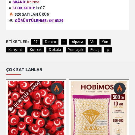
Knitme
BRAND:
kc07
STOK KODU:
520 SATILAN ÜRÜN
GÖRÜNTÜLENME: 6410329
ETIKETLER:
07
Denim
-
Alpaca
Ve
Yün
Karışımlı
Kıvırcık
Dokulu
Yumuşak
Peluş
İp
ÇOK SATILANLAR
ÜCRETSIZ KARGO