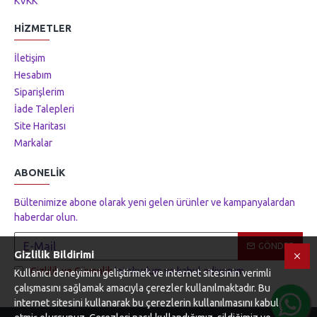
KVKK
HIZMETLER
İletişim
Hesabım
Siparişlerim
İade Talepleri
Site Haritası
Markalar
ABONELIK
Bültenimize abone olarak yeni gelen ürünler ve kampanyalardan
haberdar olun.
GÖNDER
Gizlilik Bildirimi
Gizlilik ve Güvenlik
'ni okudum ve kabul ediyorum.
Kullanıcı deneyimini geliştirmek ve internet sitesinin verimli
çalışmasını sağlamak amacıyla çerezler kullanılmaktadır. Bu
internet sitesini kullanarak bu çerezlerin kullanılmasını kabul
Tek Tıkla Ödeme Kolaylığı