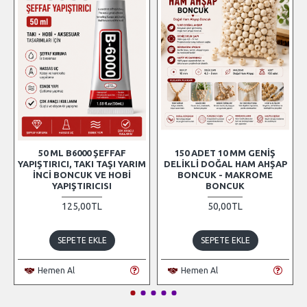
50 ML B6000 ŞEFFAF
150 ADET 10 MM GENIŞ
YAPIŞTIRICI, TAKI TAŞI YARIM
DELIKLI DOĞAL HAM AHŞAP
İNCI BONCUK VE HOBI
BONCUK - MAKROME
YAPIŞTIRICISI
BONCUK
125,00TL
50,00TL
SEPETE EKLE
SEPETE EKLE
Hemen Al
Hemen Al