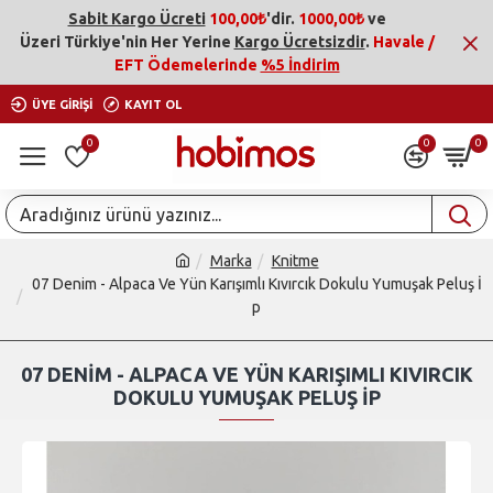
Sabit Kargo Ücreti
100,00₺
'dir.
1000,00₺
ve
Üzeri
Türkiye'nin Her Yerine
Kargo Ücretsizdir
.
Havale /
EFT Ödemelerinde
%5 İndirim
ÜYE GIRIŞI
KAYIT OL
0
0
0
Marka
Knitme
07 Denim - Alpaca Ve Yün Karışımlı Kıvırcık Dokulu Yumuşak Peluş İ
p
07 DENIM - ALPACA VE YÜN KARIŞIMLI KIVIRCIK
DOKULU YUMUŞAK PELUŞ İP