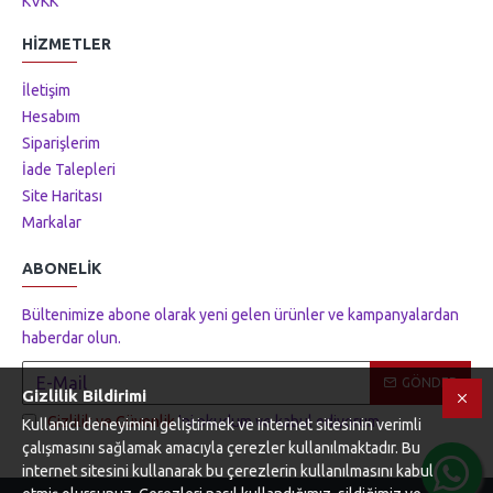
KVKK
HIZMETLER
İletişim
Hesabım
Siparişlerim
İade Talepleri
Site Haritası
Markalar
ABONELIK
Bültenimize abone olarak yeni gelen ürünler ve kampanyalardan
haberdar olun.
GÖNDER
Gizlilik Bildirimi
Gizlilik ve Güvenlik
'ni okudum ve kabul ediyorum.
Kullanıcı deneyimini geliştirmek ve internet sitesinin verimli
çalışmasını sağlamak amacıyla çerezler kullanılmaktadır. Bu
internet sitesini kullanarak bu çerezlerin kullanılmasını kabul
Tek Tıkla Ödeme Kolaylığı