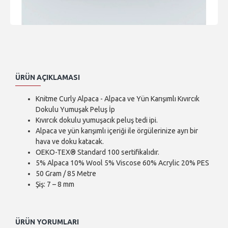
ÜRÜN AÇIKLAMASI
Knitme Curly Alpaca - Alpaca ve Yün Karışımlı Kıvırcık
Dokulu Yumuşak Peluş İp
Kıvırcık dokulu yumuşacık peluş tedi ipi.
Alpaca ve yün karışımlı içeriği ile örgülerinize ayrı bir
hava ve doku katacak.
OEKO-TEX® Standard 100 sertifikalıdır.
5% Alpaca 10% Wool 5% Viscose 60% Acrylic 20% PES
50 Gram / 85 Metre
Şiş: 7 – 8 mm
ÜRÜN YORUMLARI