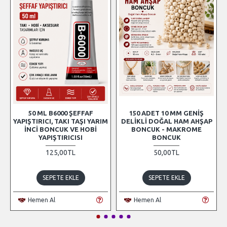
50 ML B6000 ŞEFFAF
150 ADET 10 MM GENIŞ
YAPIŞTIRICI, TAKI TAŞI YARIM
DELIKLI DOĞAL HAM AHŞAP
İNCI BONCUK VE HOBI
BONCUK - MAKROME
YAPIŞTIRICISI
BONCUK
125,00TL
50,00TL
SEPETE EKLE
SEPETE EKLE
Hemen Al
Hemen Al