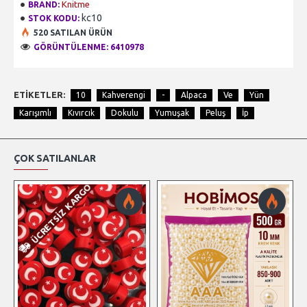
Knitme
BRAND:
kc10
STOK KODU:
520 SATILAN ÜRÜN
GÖRÜNTÜLENME: 6410978
ETIKETLER:
10
Kahverengi
-
Alpaca
Ve
Yün
Karışımlı
Kıvırcık
Dokulu
Yumuşak
Peluş
İp
ÇOK SATILANLAR
ÜCRETSIZ KARGO