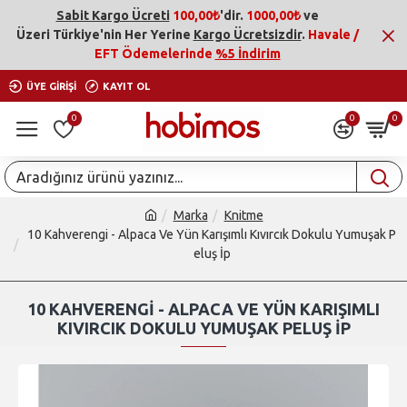
Sabit Kargo Ücreti
100,00₺
'dir.
1000,00₺
ve
Üzeri
Türkiye'nin Her Yerine
Kargo Ücretsizdir
.
Havale /
EFT Ödemelerinde
%5 İndirim
ÜYE GIRIŞI
KAYIT OL
0
0
0
Marka
Knitme
10 Kahverengi - Alpaca Ve Yün Karışımlı Kıvırcık Dokulu Yumuşak P
eluş İp
10 KAHVERENGI - ALPACA VE YÜN KARIŞIMLI
KIVIRCIK DOKULU YUMUŞAK PELUŞ İP