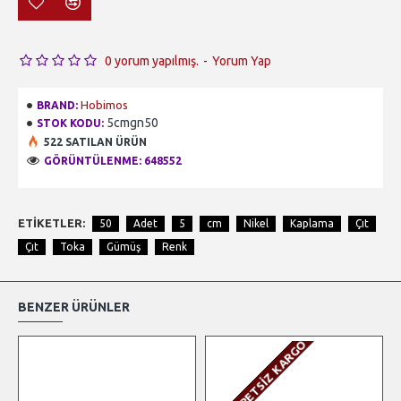
0 yorum yapılmış.
-
Yorum Yap
Hobimos
BRAND:
5cmgn50
STOK KODU:
522 SATILAN ÜRÜN
GÖRÜNTÜLENME: 648552
ETIKETLER:
50
Adet
5
cm
Nikel
Kaplama
Çıt
Çıt
Toka
Gümüş
Renk
BENZER ÜRÜNLER
ÜCRETSIZ KARGO