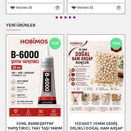
Hemen Al
Hemen Al
YENI ÜRÜNLER
YENI
YENI
50 ML B6000 ŞEFFAF
150 ADET 10 MM GENIŞ
YAPIŞTIRICI, TAKI TAŞI YARIM
DELIKLI DOĞAL HAM AHŞAP