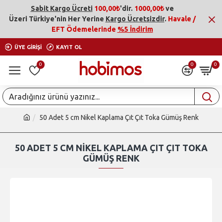
Sabit Kargo Ücreti
100,00₺
'dir.
1000,00₺
ve
Üzeri
Türkiye'nin Her Yerine
Kargo Ücretsizdir
.
Havale /
EFT Ödemelerinde
%5 İndirim
ÜYE GIRIŞI
KAYIT OL
0
0
0
50 Adet 5 cm Nikel Kaplama Çıt Çıt Toka Gümüş Renk
50 ADET 5 CM NIKEL KAPLAMA ÇIT ÇIT TOKA
GÜMÜŞ RENK